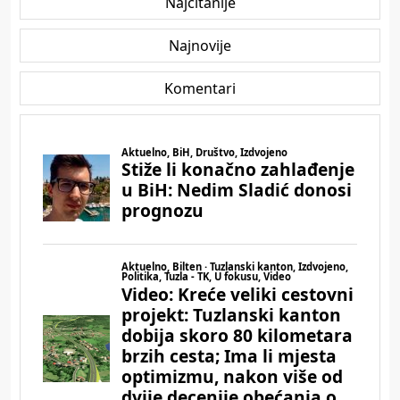
Najčitanije
Najnovije
Komentari