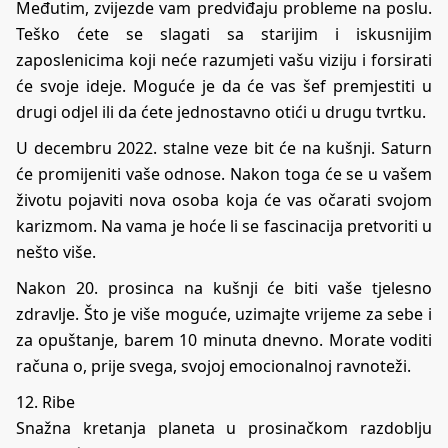
Međutim, zvijezde vam predviđaju probleme na poslu.
Teško ćete se slagati sa starijim i iskusnijim
zaposlenicima koji neće razumjeti vašu viziju i forsirati
će svoje ideje. Moguće je da će vas šef premjestiti u
drugi odjel ili da ćete jednostavno otići u drugu tvrtku.
U decembru 2022. stalne veze bit će na kušnji. Saturn
će promijeniti vaše odnose. Nakon toga će se u vašem
životu pojaviti nova osoba koja će vas očarati svojom
karizmom. Na vama je hoće li se fascinacija pretvoriti u
nešto više.
Nakon 20. prosinca na kušnji će biti vaše tjelesno
zdravlje. Što je više moguće, uzimajte vrijeme za sebe i
za opuštanje, barem 10 minuta dnevno. Morate voditi
računa o, prije svega, svojoj emocionalnoj ravnoteži.
12. Ribe
Snažna kretanja planeta u prosinačkom razdoblju