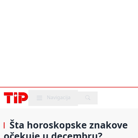
Mobile menu
Navigacija
Šta horoskopske znakove
očekuje u decembru?