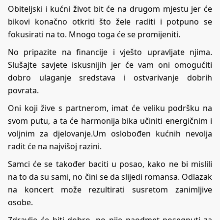
Obiteljski i kućni život bit će na drugom mjestu jer će
bikovi konačno otkriti što žele raditi i potpuno se
fokusirati na to. Mnogo toga će se promijeniti.
No pripazite na financije i vješto upravljate njima.
Slušajte savjete iskusnijih jer će vam oni omogućiti
dobro ulaganje sredstava i ostvarivanje dobrih
povrata.
Oni koji žive s partnerom, imat će veliku podršku na
svom putu, a ta će harmonija bika učiniti energičnim i
voljnim za djelovanje.Um oslobođen kućnih nevolja
radit će na najvišoj razini.
Samci će se također baciti u posao, kako ne bi mislili
na to da su sami, no čini se da slijedi romansa. Odlazak
na koncert može rezultirati susretom zanimljive
osobe.
Zdravlje će biti dobro, no nije naodmet posegnuti za