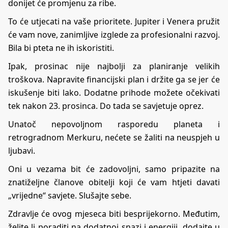
donijet će promjenu za ribe.
To će utjecati na vaše prioritete. Jupiter i Venera pružit
će vam nove, zanimljive izglede za profesionalni razvoj.
Bila bi pteta ne ih iskoristiti.
Ipak, prosinac nije najbolji za planiranje velikih
troškova. Napravite financijski plan i držite ga se jer će
iskušenje biti lako. Dodatne prihode možete očekivati
tek nakon 23. prosinca. Do tada se savjetuje oprez.
Unatoč nepovoljnom rasporedu planeta i
retrogradnom Merkuru, nećete se žaliti na neuspjeh u
ljubavi.
Oni u vezama bit će zadovoljni, samo pripazite na
znatiželjne članove obitelji koji će vam htjeti davati
„vrijedne“ savjete. Slušajte sebe.
Zdravlje će ovog mjeseca biti besprijekorno. Međutim,
želite li poraditi na dodatnoj snazi i energiji, dodajte u