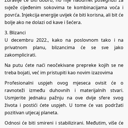
svježe cijeđenim sokovima te kombinacijama voća i
povrća. Injekcija energije uvijek će biti korisna, ali bit će
bolje ako ne dolazi od kave i šećera.
3. Blizanci
U decembru 2022., kako na poslovnom tako i na
privatnom planu, blizancima će se sve jako
zakomplicirati.
Na putu ćete naći neočekivane prepreke kojih se ne
treba bojati, već im pristupiti kao novim izazovima
Profesionalni uspjeh ovog mjeseca ovisit će o
ravnoteži između duhovnih i materijalnih stvari.
Usmjerite jednaku pažnju na ove dvije sfere svog
života i postići ćete uspjeh. U tome će vas podržati
pozitivan utjecaj planeta.
Odnosi će biti smireni i stabilizirani. Međutim, više će