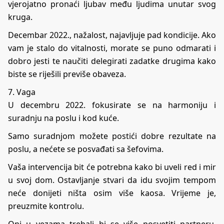
vjerojatno pronaći ljubav među ljudima unutar svog
kruga.
Decembar 2022., nažalost, najavljuje pad kondicije. Ako
vam je stalo do vitalnosti, morate se puno odmarati i
dobro jesti te naučiti delegirati zadatke drugima kako
biste se riješili previše obaveza.
7. Vaga
U decembru 2022. fokusirate se na harmoniju i
suradnju na poslu i kod kuće.
Samo suradnjom možete postići dobre rezultate na
poslu, a nećete se posvađati sa šefovima.
Vaša intervencija bit će potrebna kako bi uveli red i mir
u svoj dom. Ostavljanje stvari da idu svojim tempom
neće donijeti ništa osim više kaosa. Vrijeme je,
preuzmite kontrolu.
Oni u vezama trebali bi se više posvetiti partneru.