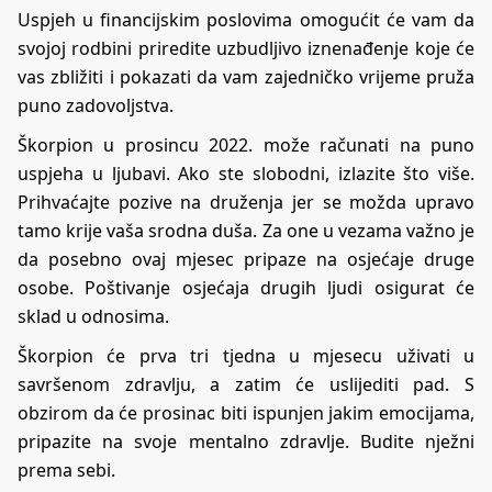
Uspjeh u financijskim poslovima omogućit će vam da
svojoj rodbini priredite uzbudljivo iznenađenje koje će
vas zbližiti i pokazati da vam zajedničko vrijeme pruža
puno zadovoljstva.
Škorpion u prosincu 2022. može računati na puno
uspjeha u ljubavi. Ako ste slobodni, izlazite što više.
Prihvaćajte pozive na druženja jer se možda upravo
tamo krije vaša srodna duša. Za one u vezama važno je
da posebno ovaj mjesec pripaze na osjećaje druge
osobe. Poštivanje osjećaja drugih ljudi osigurat će
sklad u odnosima.
Škorpion će prva tri tjedna u mjesecu uživati u
savršenom zdravlju, a zatim će uslijediti pad. S
obzirom da će prosinac biti ispunjen jakim emocijama,
pripazite na svoje mentalno zdravlje. Budite nježni
prema sebi.