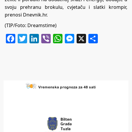
svoju prehranu brokulu, cvjetaču i slatki krompir,
prenosi Dnevnik.hr.
(TIP/Foto: Dreamstime)
Facebook
Twitter
LinkedIn
Viber
WhatsApp
Messenger
X
Share