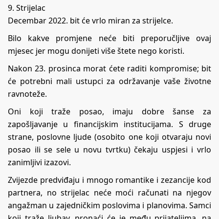
9. Strijelac
Decembar 2022. bit će vrlo miran za strijelce.
Bilo kakve promjene neće biti preporučljive ovaj
mjesec jer mogu donijeti više štete nego koristi.
Nakon 23. prosinca morat ćete raditi kompromise; bit
će potrebni mali ustupci za održavanje vaše životne
ravnoteže.
Oni koji traže posao, imaju dobre šanse za
zapošljavanje u financijskim institucijama. S druge
strane, poslovne ljude (osobito one koji otvaraju novi
posao ili se sele u novu tvrtku) čekaju uspjesi i vrlo
zanimljivi izazovi.
Zvijezde predviđaju i mnogo romantike i zezancije kod
partnera, no strijelac neće moći računati na njegov
angažman u zajedničkim poslovima i planovima. Samci
koji traže ljubav, pronaći će je među prijateljima, na