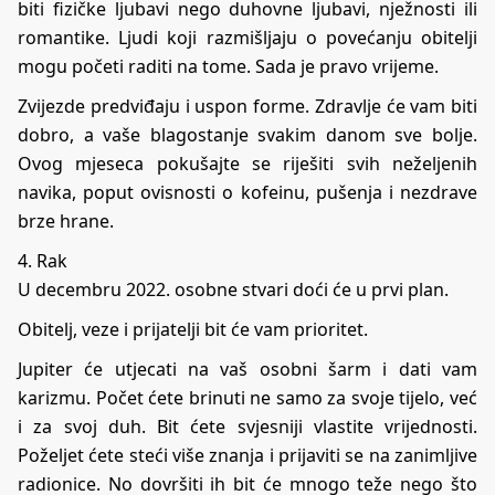
biti fizičke ljubavi nego duhovne ljubavi, nježnosti ili
romantike. Ljudi koji razmišljaju o povećanju obitelji
mogu početi raditi na tome. Sada je pravo vrijeme.
Zvijezde predviđaju i uspon forme. Zdravlje će vam biti
dobro, a vaše blagostanje svakim danom sve bolje.
Ovog mjeseca pokušajte se riješiti svih neželjenih
navika, poput ovisnosti o kofeinu, pušenja i nezdrave
brze hrane.
4. Rak
U decembru 2022. osobne stvari doći će u prvi plan.
Obitelj, veze i prijatelji bit će vam prioritet.
Jupiter će utjecati na vaš osobni šarm i dati vam
karizmu. Počet ćete brinuti ne samo za svoje tijelo, već
i za svoj duh. Bit ćete svjesniji vlastite vrijednosti.
Poželjet ćete steći više znanja i prijaviti se na zanimljive
radionice. No dovršiti ih bit će mnogo teže nego što