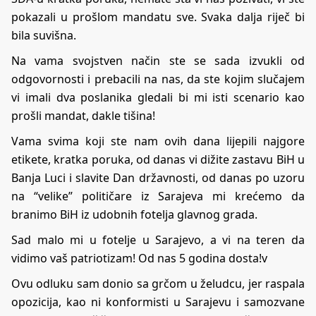
pokazali u prošlom mandatu sve. Svaka dalja riječ bi
bila suvišna.
Na vama svojstven način ste se sada izvukli od
odgovornosti i prebacili na nas, da ste kojim slučajem
vi imali dva poslanika gledali bi mi isti scenario kao
prošli mandat, dakle tišina!
Vama svima koji ste nam ovih dana lijepili najgore
etikete, kratka poruka, od danas vi dižite zastavu BiH u
Banja Luci i slavite Dan državnosti, od danas po uzoru
na “velike” političare iz Sarajeva mi krećemo da
branimo BiH iz udobnih fotelja glavnog grada.
Sad malo mi u fotelje u Sarajevo, a vi na teren da
vidimo vaš patriotizam! Od nas 5 godina dosta!v
Ovu odluku sam donio sa grčom u želudcu, jer raspala
opozicija, kao ni konformisti u Sarajevu i samozvane