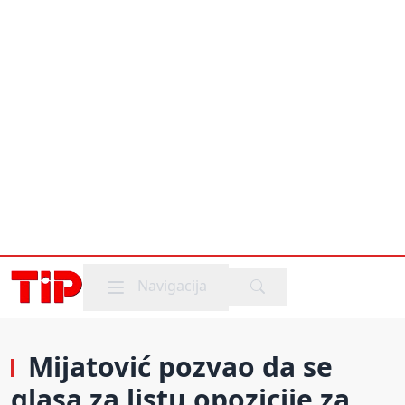
Mobile menu
Navigacija
Mijatović pozvao da se
glasa za listu opozicije za