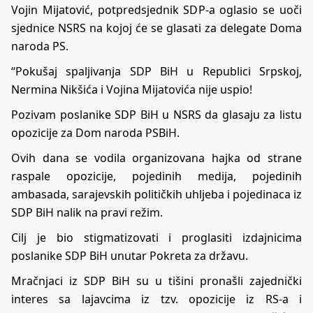
Vojin Mijatović, potpredsjednik SDP-a oglasio se uoči
sjednice NSRS na kojoj će se glasati za delegate Doma
naroda PS.
“Pokušaj spaljivanja SDP BiH u Republici Srpskoj,
Nermina Nikšića i Vojina Mijatovića nije uspio!
Pozivam poslanike SDP BiH u NSRS da glasaju za listu
opozicije za Dom naroda PSBiH.
Ovih dana se vodila organizovana hajka od strane
raspale opozicije, pojedinih medija, pojedinih
ambasada, sarajevskih političkih uhljeba i pojedinaca iz
SDP BiH nalik na pravi režim.
Cilj je bio stigmatizovati i proglasiti izdajnicima
poslanike SDP BiH unutar Pokreta za državu.
Mračnjaci iz SDP BiH su u tišini pronašli zajednički
interes sa lajavcima iz tzv. opozicije iz RS-a i