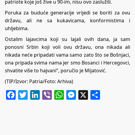
patriote koje još žive u 90-im, nisu ovo zaslužili.
Poruka za buduće generacije vrijedi se boriti za ovu
državu, ali ne sa kukavicama, konformistima i
uhljebima.
Ostalim lajavcima koji su lajali ovih dana, ja sam
ponosni Srbin koji voli ovu državu, ona nikada ali
nikada neće pripadati vama samo zato što se Bošnjaci,
ona pripada svima nama jer smo Bosanci i Hercegovci,
shvatite više to hajvani”, poručio je Mijatović.
(TIP/Izvor: Patria/Foto: Arhiva)
Facebook
Twitter
LinkedIn
Viber
WhatsApp
Messenger
X
Share