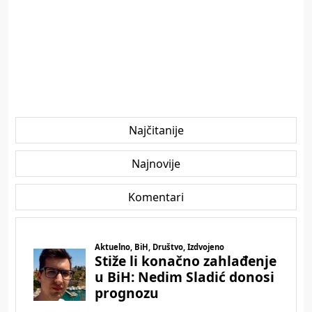
Najčitanije
Najnovije
Komentari