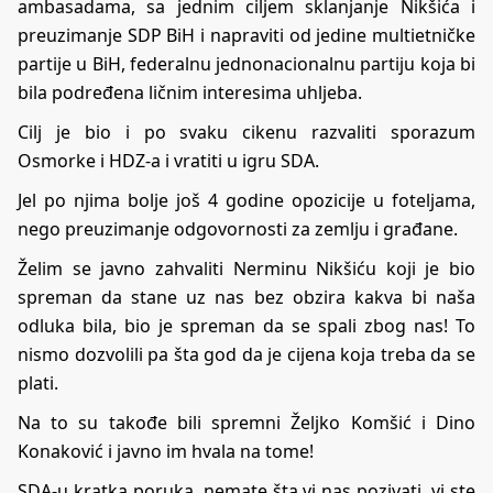
ambasadama, sa jednim ciljem sklanjanje Nikšića i
preuzimanje SDP BiH i napraviti od jedine multietničke
partije u BiH, federalnu jednonacionalnu partiju koja bi
bila podređena ličnim interesima uhljeba.
Cilj je bio i po svaku cikenu razvaliti sporazum
Osmorke i HDZ-a i vratiti u igru SDA.
Jel po njima bolje još 4 godine opozicije u foteljama,
nego preuzimanje odgovornosti za zemlju i građane.
Želim se javno zahvaliti Nerminu Nikšiću koji je bio
spreman da stane uz nas bez obzira kakva bi naša
odluka bila, bio je spreman da se spali zbog nas! To
nismo dozvolili pa šta god da je cijena koja treba da se
plati.
Na to su takođe bili spremni Željko Komšić i Dino
Konaković i javno im hvala na tome!
SDA-u kratka poruka, nemate šta vi nas pozivati, vi ste