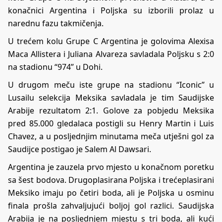
konačnici Argentina i Poljska su izborili prolaz u
narednu fazu takmičenja.
U trećem kolu Grupe C Argentina je golovima Alexisa
Maca Allistera i Juliana Alvareza savladala Poljsku s 2:0
na stadionu “974” u Dohi.
U drugom meču iste grupe na stadionu “Iconic” u
Lusailu selekcija Meksika savladala je tim Saudijske
Arabije rezultatom 2:1. Golove za pobjedu Meksika
pred 85.000 gledalaca postigli su Henry Martin i Luis
Chavez, a u posljednjim minutama meča utješni gol za
Saudijce postigao je Salem Al Dawsari.
Argentina je zauzela prvo mjesto u konačnom poretku
sa šest bodova. Drugoplasirana Poljska i trećeplasirani
Meksiko imaju po četiri boda, ali je Poljska u osminu
finala prošla zahvaljujući boljoj gol razlici. Saudijska
Arabija je na posljednjem mjestu s tri boda, ali kući