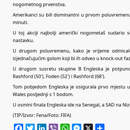
nogometnog prvenstva.
Amerikanci su bili dominantni u prvom poluvremenu, 
minuti.
U toj akciji najbolji američki nogometaš sudario
nastavku.
U drugom poluvremenu, kako je vrijeme odmicalo, 
izjednačujućim golom koji bi ih odveo u knock-out faz
U drugom susretu skupine B Engleska je potpuno na
Rashford (50′), Foden (52′) i Rashford (68′).
Tom pobjedom Engleska je osigurala prvo mjestu u s
Wales posljednji s 1 bodom.
U osmini finala Engleska ide na Senegal, a SAD na N
(TIP/Izvor: Fena/Foto: FIFA)
Facebook
Twitter
LinkedIn
Viber
WhatsApp
Messenger
X
Share