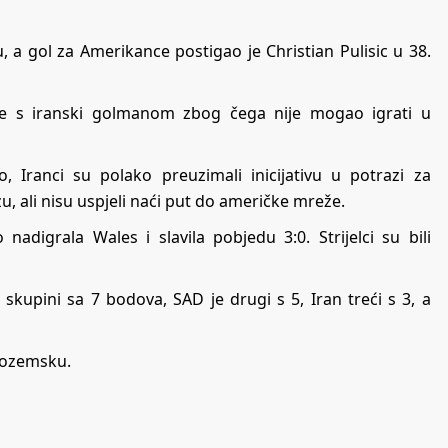
a gol za Amerikance postigao je Christian Pulisic u 38.
 se s iranski golmanom zbog čega nije mogao igrati u
Iranci su polako preuzimali inicijativu u potrazi za
u, ali nisu uspjeli naći put do američke mreže.
digrala Wales i slavila pobjedu 3:0. Strijelci su bili
kupini sa 7 bodova, SAD je drugi s 5, Iran treći s 3, a
izozemsku.