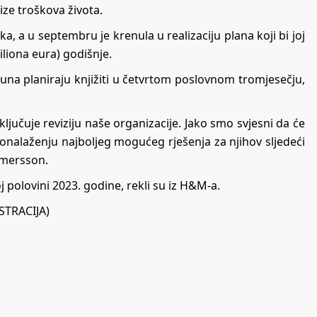
ize troškova života.
, a u septembru je krenula u realizaciju plana koji bi joj
iliona eura) godišnje.
una planiraju knjižiti u četvrtom poslovnom tromjesečju,
ljučuje reviziju naše organizacije. Jako smo svjesni da će
onalaženju najboljeg mogućeg rješenja za njihov sljedeći
lmersson.
goj polovini 2023. godine, rekli su iz H&M-a.
USTRACIJA)