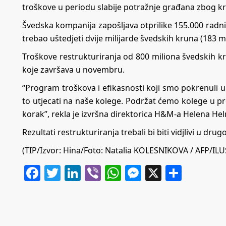
troškove u periodu slabije potražnje građana zbog kr
Švedska kompanija zapošljava otprilike 155.000 radnika
trebao uštedjeti dvije milijarde švedskih kruna (183 m
Troškove restrukturiranja od 800 miliona švedskih kr
koje završava u novembru.
“Program troškova i efikasnosti koji smo pokrenuli uk
to utjecati na naše kolege. Podržat ćemo kolege u pr
korak”, rekla je izvršna direktorica H&M-a Helena He
Rezultati restrukturiranja trebali bi biti vidjlivi u dru
(TIP/Izvor: Hina/Foto: Natalia KOLESNIKOVA / AFP/IL
Facebook
Twitter
LinkedIn
Viber
WhatsApp
Messenger
X
Share