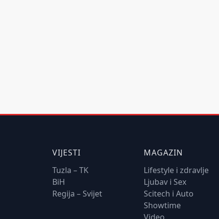
VIJESTI
MAGAZIN
Tuzla – TK
Lifestyle i zdravlje
BiH
Ljubav i Sex
Regija – Svijet
Scitech i Auto
Showtime
Video