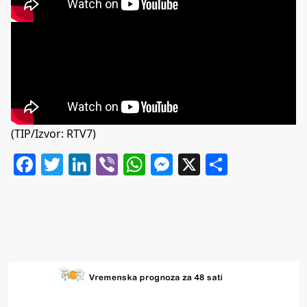
(TIP/Izvor: RTV7)
Facebook
Twitter
LinkedIn
Viber
WhatsApp
Messenger
X
Share