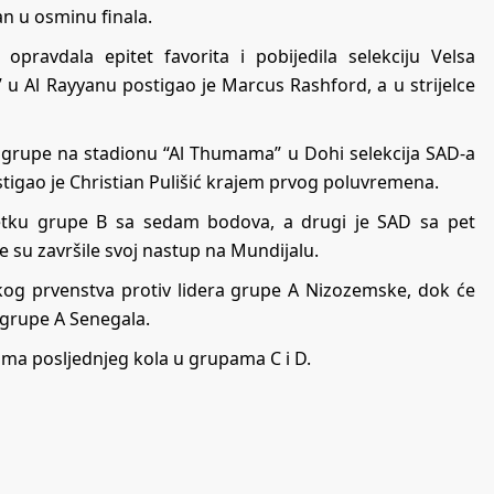
an u osminu finala.
pravdala epitet favorita i pobijedila selekciju Velsa
 u Al Rayyanu postigao je Marcus Rashford, a u strijelce
 grupe na stadionu “Al Thumama” u Dohi selekcija SAD-a
ostigao je Christian Pulišić krajem prvog poluvremena.
etku grupe B sa sedam bodova, a drugi je SAD sa pet
ije su završile svoj nastup na Mundijalu.
kog prvenstva protiv lidera grupe A Nizozemske, dok će
 grupe A Senegala.
ima posljednjeg kola u grupama C i D.