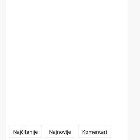
Najčitanije
Najnovije
Komentari