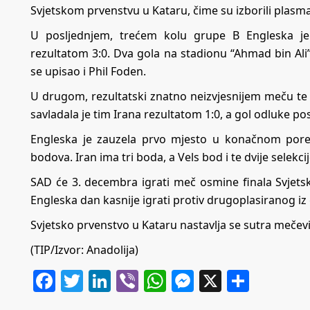
Svjetskom prvenstvu u Kataru, čime su izborili plasm
U posljednjem, trećem kolu grupe B Engleska je o
rezultatom 3:0. Dva gola na stadionu “Ahmad bin Ali”
se upisao i Phil Foden.
U drugom, rezultatski znatno neizvjesnijem meču te
savladala je tim Irana rezultatom 1:0, a gol odluke p
Engleska je zauzela prvo mjesto u konačnom por
bodova. Iran ima tri boda, a Vels bod i te dvije selekc
SAD će 3. decembra igrati meč osmine finala Svjets
Engleska dan kasnije igrati protiv drugoplasiranog iz
Svjetsko prvenstvo u Kataru nastavlja se sutra mečev
(TIP/Izvor: Anadolija)
Facebook
Twitter
LinkedIn
Viber
WhatsApp
Messenger
X
Share