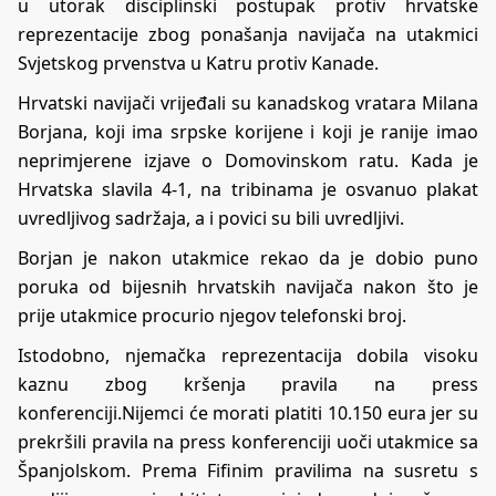
u utorak disciplinski postupak protiv hrvatske
reprezentacije zbog ponašanja navijača na utakmici
Svjetskog prvenstva u Katru protiv Kanade.
Hrvatski navijači vrijeđali su kanadskog vratara Milana
Borjana, koji ima srpske korijene i koji je ranije imao
neprimjerene izjave o Domovinskom ratu. Kada je
Hrvatska slavila 4-1, na tribinama je osvanuo plakat
uvredljivog sadržaja, a i povici su bili uvredljivi.
Borjan je nakon utakmice rekao da je dobio puno
poruka od bijesnih hrvatskih navijača nakon što je
prije utakmice procurio njegov telefonski broj.
Istodobno, njemačka reprezentacija dobila visoku
kaznu zbog kršenja pravila na press
konferenciji.Nijemci će morati platiti 10.150 eura jer su
prekršili pravila na press konferenciji uoči utakmice sa
Španjolskom. Prema Fifinim pravilima na susretu s