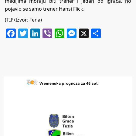
medijima moraju biti trener i jedan od igrača, no
pojavio se samo trener Hansi Flick.
(TIP/Izvor: Fena)
Facebook
Twitter
LinkedIn
Viber
WhatsApp
Messenger
X
Share