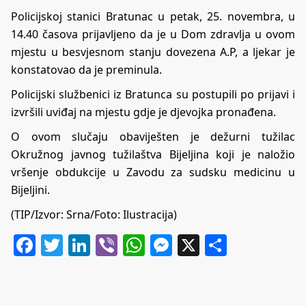
Policijskoj stanici Bratunac u petak, 25. novembra, u
14.40 časova prijavljeno da je u Dom zdravlja u ovom
mjestu u besvjesnom stanju dovezena A.P, a ljekar je
konstatovao da je preminula.
Policijski službenici iz Bratunca su postupili po prijavi i
izvršili uviđaj na mjestu gdje je djevojka pronađena.
O ovom slučaju obaviješten je dežurni tužilac
Okružnog javnog tužilaštva Bijeljina koji je naložio
vršenje obdukcije u Zavodu za sudsku medicinu u
Bijeljini.
(TIP/Izvor: Srna/Foto: Ilustracija)
Facebook
Twitter
LinkedIn
Viber
WhatsApp
Messenger
X
Share