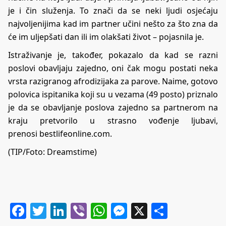
je i čin služenja. To znači da se neki ljudi osjećaju
najvoljenijima kad im partner učini nešto za što zna da
će im uljepšati dan ili im olakšati život – pojasnila je.
Istraživanje je, također, pokazalo da kad se razni
poslovi obavljaju zajedno, oni čak mogu postati neka
vrsta razigranog afrodizijaka za parove. Naime, gotovo
polovica ispitanika koji su u vezama (49 posto) priznalo
je da se obavljanje poslova zajedno sa partnerom na
kraju pretvorilo u strasno vođenje ljubavi,
prenosi
bestlifeonline.com
.
(TIP/Foto: Dreamstime)
Facebook
Twitter
LinkedIn
Viber
WhatsApp
Messenger
X
Share