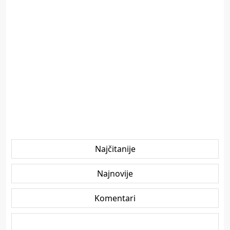
Najčitanije
Najnovije
Komentari