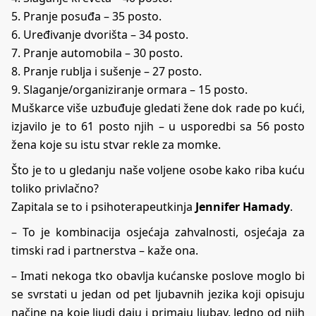
5. Pranje posuđa – 35 posto.
6. Uređivanje dvorišta – 34 posto.
7. Pranje automobila – 30 posto.
8. Pranje rublja i sušenje – 27 posto.
9. Slaganje/organiziranje ormara – 15 posto.
Muškarce više uzbuđuje gledati žene dok rade po kući,
izjavilo je to 61 posto njih – u usporedbi sa 56 posto
žena koje su istu stvar rekle za momke.
Što je to u gledanju naše voljene osobe kako riba kuću
toliko privlačno?
Zapitala se to i psihoterapeutkinja
Jennifer Hamady
.
– To je kombinacija osjećaja zahvalnosti, osjećaja za
timski rad i partnerstva – kaže ona.
– Imati nekoga tko obavlja kućanske poslove moglo bi
se svrstati u jedan od pet ljubavnih jezika koji opisuju
načine na koje ljudi daju i primaju ljubav. Jedno od njih