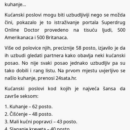
kuhanje…
Kućanski poslovi
mogu biti uzbudljiviji nego se možda
čini, pokazalo je to istraživanje portala Superdrug
Online Doctor provedeno na tisuću ljudi, 500
Amerikanaca i 500 Britanaca.
Više od polovice njih, preciznije 58 posto, izjavilo je da
ih uzbudi gledati partnera kako obavlja neki kućanski
posao. No nije svaki posao jednako uzbudljiv pa su
tako dobili i rang listu. Na prvom mjestu uvjerljivo se
našlo kuhanje, prenosi 24sata.hr.
Kućanski poslovi kod kojih je najveća šansa da
završe
seksom
:
1. Kuhanje – 62 posto.
2. Čišćenje – 48 posto.
3. Mali kućni popravci – 43 posto.
4. Slaganje kreveta – 40 posto.