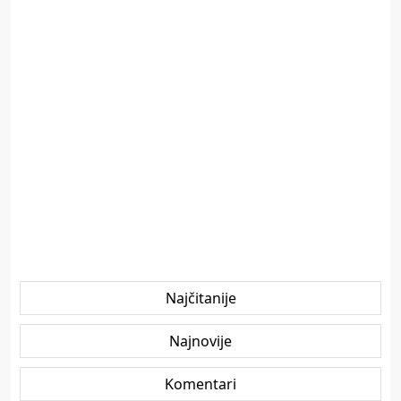
Najčitanije
Najnovije
Komentari