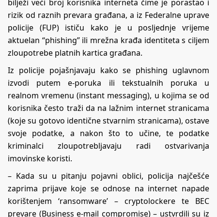
bilježi veći broj korisnika interneta čime je porastao i
rizik od raznih prevara građana, a iz Federalne uprave
policije (FUP) ističu kako je u posljednje vrijeme
aktuelan “phishing” ili mrežna krađa identiteta s ciljem
zloupotrebe platnih kartica građana.
Iz policije pojašnjavaju kako se phishing uglavnom
izvodi putem e-poruka ili tekstualnih poruka u
realnom vremenu (instant messaging), u kojima se od
korisnika često traži da na lažnim internet stranicama
(koje su gotovo identične stvarnim stranicama), ostave
svoje podatke, a nakon što to učine, te podatke
kriminalci zloupotrebljavaju radi ostvarivanja
imovinske koristi.
– Kada su u pitanju pojavni oblici, policija najčešće
zaprima prijave koje se odnose na internet napade
korištenjem ‘ransomware’ – cryptolockere te BEC
prevare (Business e-mail compromise) – ustvrdili su iz