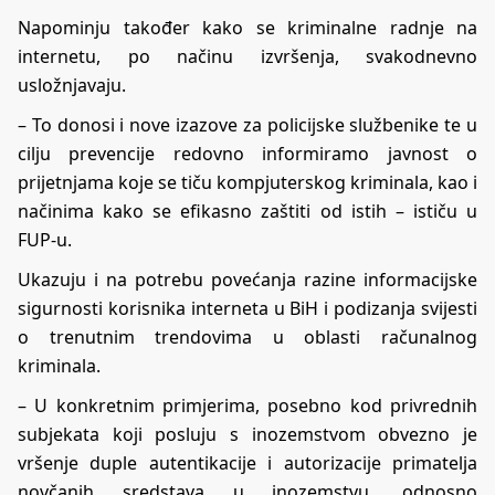
Napominju također kako se kriminalne radnje na
internetu, po načinu izvršenja, svakodnevno
usložnjavaju.
– To donosi i nove izazove za policijske službenike te u
cilju prevencije redovno informiramo javnost o
prijetnjama koje se tiču kompjuterskog kriminala, kao i
načinima kako se efikasno zaštiti od istih – ističu u
FUP-u.
Ukazuju i na potrebu povećanja razine informacijske
sigurnosti korisnika interneta u BiH i podizanja svijesti
o trenutnim trendovima u oblasti računalnog
kriminala.
– U konkretnim primjerima, posebno kod privrednih
subjekata koji posluju s inozemstvom obvezno je
vršenje duple autentikacije i autorizacije primatelja
novčanih sredstava u inozemstvu, odnosno