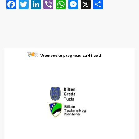
Facebook
Twitter
LinkedIn
Viber
WhatsApp
Messenger
X
Share