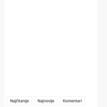
Najčitanije
Najnovije
Komentari