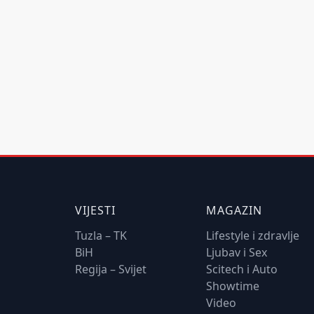
VIJESTI
MAGAZIN
Tuzla – TK
Lifestyle i zdravlje
BiH
Ljubav i Sex
Regija – Svijet
Scitech i Auto
Showtime
Video