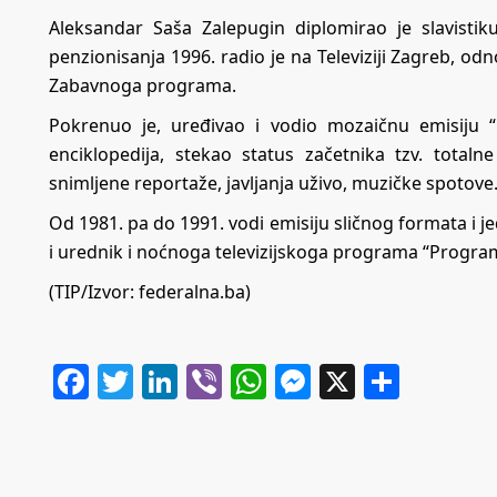
Aleksandar Saša Zalepugin diplomirao je slavisti
penzionisanja 1996. radio je na Televiziji Zagreb, odn
Zabavnoga programa.
Pokrenuo je, uređivao i vodio mozaičnu emisiju 
enciklopedija, stekao status začetnika tzv. totalne
snimljene reportaže, javljanja uživo, muzičke spotove
Od 1981. pa do 1991. vodi emisiju sličnog formata i 
i urednik i noćnoga televizijskoga programa “Program
(TIP/Izvor: federalna.ba)
Facebook
Twitter
LinkedIn
Viber
WhatsApp
Messenger
X
Share