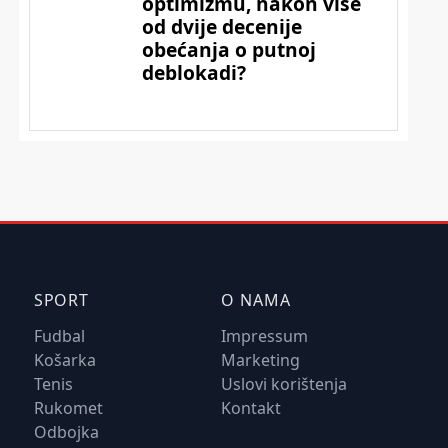
SPORT
O NAMA
Fudbal
Impressum
Košarka
Marketing
Tenis
Uslovi korištenja
Rukomet
Kontakt
Odbojka