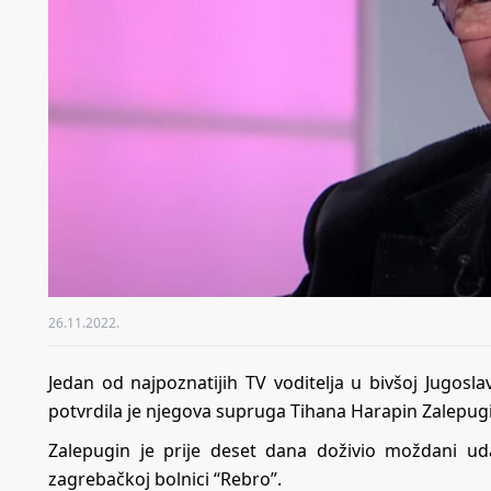
26.11.2022.
Jedan od najpoznatijih TV voditelja u bivšoj Jugosl
potvrdila je njegova supruga Tihana Harapin Zalepug
Zalepugin je prije deset dana doživio moždani uda
zagrebačkoj bolnici “Rebro”.