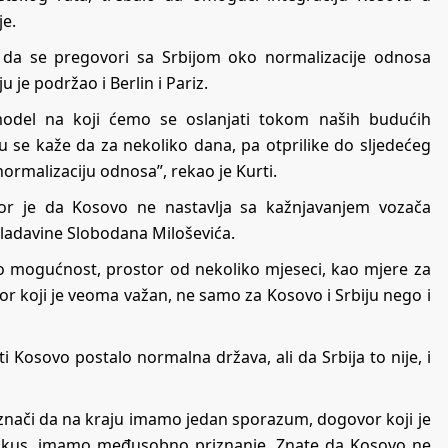
je.
 da se pregovori sa Srbijom oko normalizacije odnosa
 je podržao i Berlin i Pariz.
del na koji ćemo se oslanjati tokom naših budućih
 se kaže da za nekoliko dana, pa otprilike do sljedećeg
rmalizaciju odnosa”, rekao je Kurti.
r je da Kosovo ne nastavlja sa kažnjavanjem vozača
vladavine Slobodana Miloševića.
emo mogućnost, prostor od nekoliko mjeseci, kao mjere za
r koji je veoma važan, ne samo za Kosovo i Srbiju nego i
i Kosovo postalo normalna država, ali da Srbija to nije, i
 znači da na kraju imamo jedan sporazum, dogovor koji je
okus, imamo međusobno priznanje. Znate da Kosovo ne