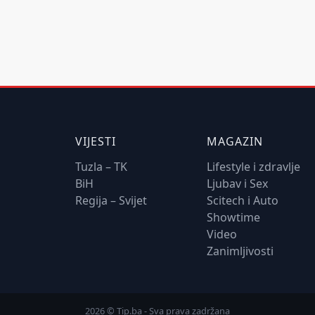
VIJESTI
MAGAZIN
Tuzla – TK
Lifestyle i zdravlje
BiH
Ljubav i Sex
Regija – Svijet
Scitech i Auto
Showtime
Video
Zanimljivosti
2026 © Tip.ba - Sva prava zadržana