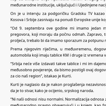
međunarodne institucije, uključujući i Ujedinjene naci
On je u intervju za podgoričku Gradsku TV kazao
Kosova i Srbije zasnivaju na ponudi Evropske unije koju
“Od 9. septembra ove godine mi imamo jedan mo
pregovora, koji moraju da počnu odmah. Zapravo, tu
proljeća, trebalo bi da imamo sporazum za potpunu no
Prema njegovim riječima, u međuvremenu, dogovo
automobila koji imaju tablice KM i druge iz vremena 
“Srbija neće više izdavati takve tablice i mi im daj
međusobno povjerenje, da bismo postigli ovaj dogovo
za cio naš region”, istakao je Kurti.
Kurti je naglasio da je nakon proglašenja nezavisnost
da je to stvar, kako je ocijenio, srpskog naroda.
“Ni naši odnosi nisu normalni. Normalizacija odnosa
međunarodno pravno obavezujući i u kojem, kao f