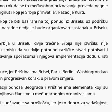
imamo rok da se to međusobno priznavanje provede negdje
nut i koji je Srbija prihvatila”, kazao je Kurti.
 koji će biti bazirani na toj ponudi iz Brisela, uz podršku
ne naredne nedjelje bude organizovan sastanak u Briselu,
ja u Briselu, dvije trećine Srbija nije izvršila, nije
smislu da su dvije potpuno različite stvari potpisati i
ivanje sporazuma i njegova implementacija dođu u isti
će, jer Priština ima Brisel, Pariz, Berlin i Washington kao
ivan progresivan korak, u pravom smjeru.
ciji odnosa Beograda i Prištine ima elemenata koji su
o njihovo članstvo u međunarodnim organizacijama.
 suočavanje sa prošlošću, jer je to dobro za sadašnjost,