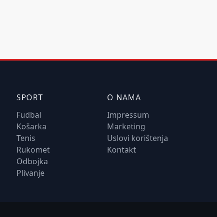
SPORT
O NAMA
Fudbal
Impressum
Košarka
Marketing
Tenis
Uslovi korištenja
Rukomet
Kontakt
Odbojka
Plivanje