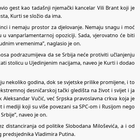
vio gest kao tadašnji njemački kancelar Vili Brant koji je
a, Kurti se složio da ima.
edinci i nemaju prostor za djelovanje. Nemaju snagu i moć
esu u vanparlamentarnoj opoziciji. Sada, vjerovatno će biti
čudnim vremenima”, naglasio je on.
sa podrazumijeva da se Srbija neće protiviti učlanjenju
ati stolicu u Ujedinjenim nacijama, naveo je Kurti i dodao
ju nekoliko godina, dok se svjetske prilike promijene, i to
stremnoj desničarskoj tački gledišta na život i svijet i ja
k Aleksandar Vučić, već Srpska pravoslavna crkva koja je
 i mediji koji su više povezani sa SPC-om i Rusijom nego
Srbije”, naveo je on.
distanciranja od politike Slobodana Miloševića, a i od
g predsjednika Vladimira Putina.