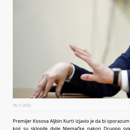
26.11.2022.
Premijer Kosova Aljbin Kurti izjavio je da bi sporazum
koji su sklopile dvije Njemačke nakon Drugog svj