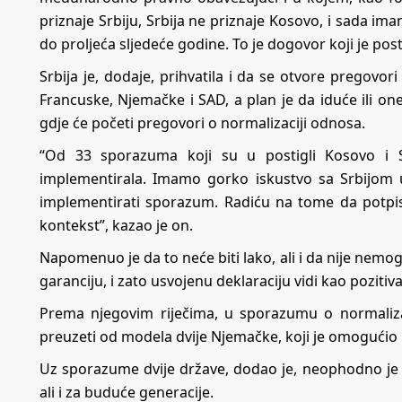
priznaje Srbiju, Srbija ne priznaje Kosovo, i sada 
do proljeća sljedeće godine. To je dogovor koji je postig
Srbija je, dodaje, prihvatila i da se otvore pregovori
Francuske, Njemačke i SAD, a plan je da iduće ili o
gdje će početi pregovori o normalizaciji odnosa.
“Od 33 sporazuma koji su u postigli Kosovo i Srbi
implementirala. Imamo gorko iskustvo sa Srbijom u 
implementirati sporazum. Radiću na tome da potpis
kontekst”, kazao je on.
Napomenuo je da to neće biti lako, ali i da nije nemogu
garanciju, i zato usvojenu deklaraciju vidi kao pozit
Prema njegovim riječima, u sporazumu o normaliza
preuzeti od modela dvije Njemačke, koji je omogući
Uz sporazume dvije države, dodao je, neophodno je i
ali i za buduće generacije.