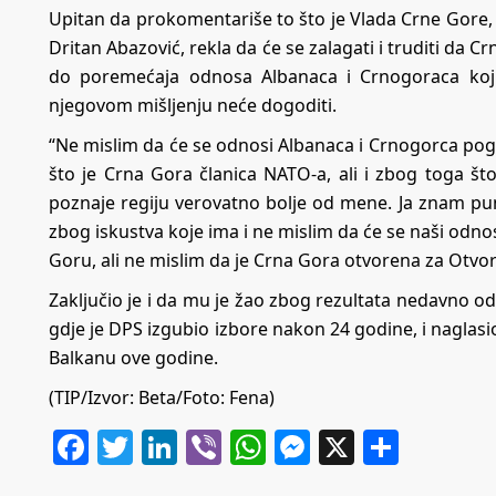
Upitan da prokomentariše to što je Vlada Crne Gore, 
Dritan Abazović, rekla da će se zalagati i truditi da 
do poremećaja odnosa Albanaca i Crnogoraca koji 
njegovom mišljenju neće dogoditi.
“Ne mislim da će se odnosi Albanaca i Crnogorca pogo
što je Crna Gora članica NATO-a, ali i zbog toga št
poznaje regiju verovatno bolje od mene. Ja znam pun
zbog iskustva koje ima i ne mislim da će se naši odn
Goru, ali ne mislim da je Crna Gora otvorena za Otvor
Zaključio je i da mu je žao zbog rezultata nedavno od
gdje je DPS izgubio izbore nakon 24 godine, i naglasi
Balkanu ove godine.
(TIP/Izvor: Beta/Foto: Fena)
Facebook
Twitter
LinkedIn
Viber
WhatsApp
Messenger
X
Share