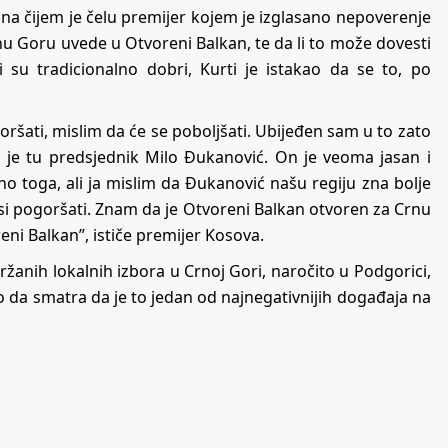
na čijem je čelu premijer kojem je izglasano nepoverenje
Crnu Goru uvede u Otvoreni Balkan, te da li to može dovesti
su tradicionalno dobri, Kurti je istakao da se to, po
ršati, mislim da će se poboljšati. Ubijeđen sam u to zato
o je tu predsjednik Milo Đukanović. On je veoma jasan i
o toga, ali ja mislim da Đukanović našu regiju zna bolje
osi pogoršati. Znam da je Otvoreni Balkan otvoren za Crnu
eni Balkan”, ističe premijer Kosova.
ržanih lokalnih izbora u Crnoj Gori, naročito u Podgorici,
o da smatra da je to jedan od najnegativnijih događaja na