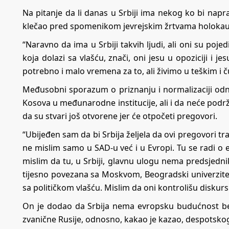
Na pitanje da li danas u Srbiji ima nekog ko bi napra
klečao pred spomenikom jevrejskim žrtvama holokaust
“Naravno da ima u Srbiji takvih ljudi, ali oni su poj
koja dolazi sa vlašću, znači, oni jesu u opoziciji i j
potrebno i malo vremena za to, ali živimo u teškim i 
Međusobni sporazum o priznanju i normalizaciji odno
Kosova u međunarodne institucije, ali i da neće podrž
da su stvari još otvorene jer će otpočeti pregovori.
“Ubijeđen sam da bi Srbija željela da ovi pregovori tra
ne mislim samo u SAD-u već i u Evropi. Tu se radi o ek
mislim da tu, u Srbiji, glavnu ulogu nema predsjedni
tijesno povezana sa Moskvom, Beogradski univerzitet
sa političkom vlašću. Mislim da oni kontrolišu diskurs 
On je dodao da Srbija nema evropsku budućnost bez 
zvanične Rusije, odnosno, kakao je kazao, despotsko