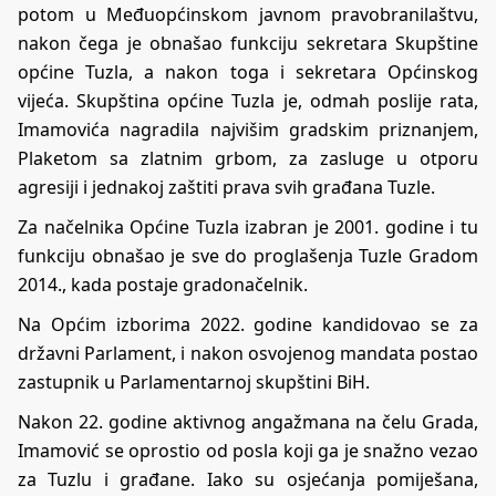
potom u Međuopćinskom javnom pravobranilaštvu,
nakon čega je obnašao funkciju sekretara Skupštine
općine Tuzla, a nakon toga i sekretara Općinskog
vijeća. Skupština općine Tuzla je, odmah poslije rata,
Imamovića nagradila najvišim gradskim priznanjem,
Plaketom sa zlatnim grbom, za zasluge u otporu
agresiji i jednakoj zaštiti prava svih građana Tuzle.
Za načelnika Općine Tuzla izabran je 2001. godine i tu
funkciju obnašao je sve do proglašenja Tuzle Gradom
2014., kada postaje gradonačelnik.
Na Općim izborima 2022. godine kandidovao se za
državni Parlament, i nakon osvojenog mandata postao
zastupnik u Parlamentarnoj skupštini BiH.
Nakon 22. godine aktivnog angažmana na čelu Grada,
Imamović se oprostio od posla koji ga je snažno vezao
za Tuzlu i građane. Iako su osjećanja pomiješana,