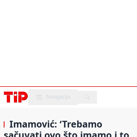
Mobile menu
Navigacija
Imamović: ‘Trebamo
sačuvati ovo što imamo i to