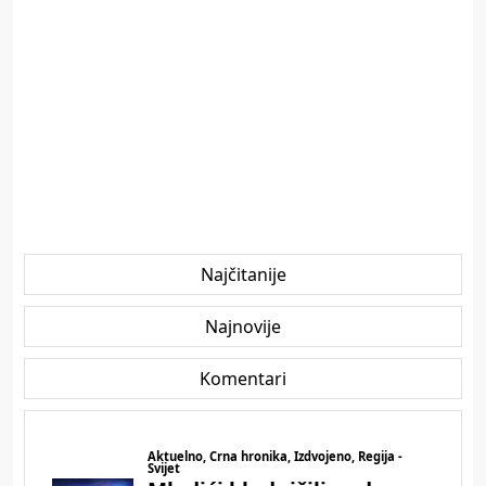
Najčitanije
Najnovije
Komentari