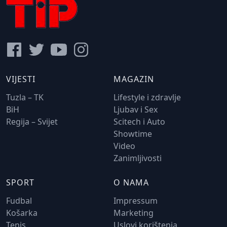
VIJESTI
MAGAZIN
Tuzla – TK
Lifestyle i zdravlje
BiH
Ljubav i Sex
Regija – Svijet
Scitech i Auto
Showtime
Video
Zanimljivosti
SPORT
O NAMA
Fudbal
Impressum
Košarka
Marketing
Tenis
Uslovi korištenja