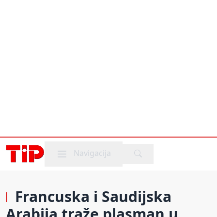
Mobile menu
Navigacija
Francuska i Saudijska
Arabija traže plasman u