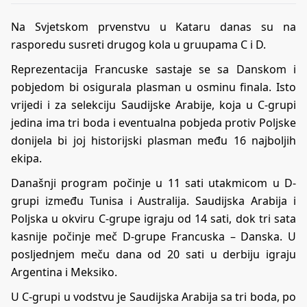
Na Svjetskom prvenstvu u Kataru danas su na
rasporedu susreti drugog kola u gruupama C i D.
Reprezentacija Francuske sastaje se sa Danskom i
pobjedom bi osigurala plasman u osminu finala. Isto
vrijedi i za selekciju Saudijske Arabije, koja u C-grupi
jedina ima tri boda i eventualna pobjeda protiv Poljske
donijela bi joj historijski plasman među 16 najboljih
ekipa.
Današnji program počinje u 11 sati utakmicom u D-
grupi između Tunisa i Australija. Saudijska Arabija i
Poljska u okviru C-grupe igraju od 14 sati, dok tri sata
kasnije počinje meč D-grupe Francuska – Danska. U
posljednjem meču dana od 20 sati u derbiju igraju
Argentina i Meksiko.
U C-grupi u vodstvu je Saudijska Arabija sa tri boda, po