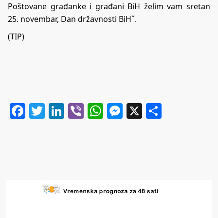
Poštovane građanke i građani BiH želim vam sretan
25. novembar, Dan državnosti BiH˝.
(TIP)
Facebook
Twitter
LinkedIn
Viber
WhatsApp
Messenger
X
Share