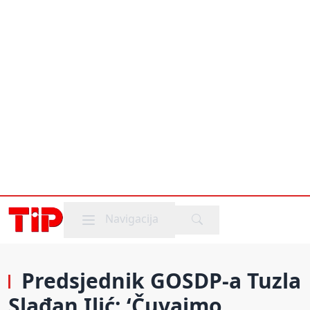
Mobile menu
Navigacija
Predsjednik GOSDP-a Tuzla
Slađan Ilić: ‘Čuvajmo