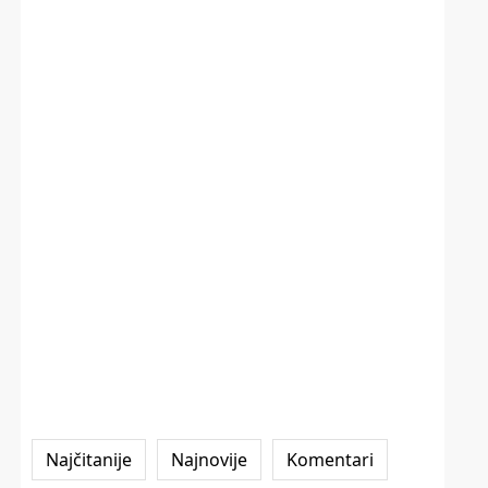
Najčitanije
Najnovije
Komentari