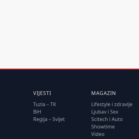
VIJESTI
MAGAZIN
Tuzla – TK
Lifestyle i zdravlje
BiH
Ljubav i Sex
Regija – Svijet
Scitech i Auto
Showtime
Video