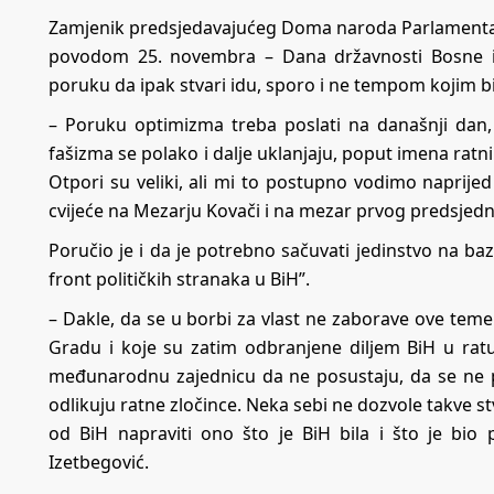
Zamjenik predsjedavajućeg Doma naroda Parlamentarn
povodom 25. novembra – Dana državnosti Bosne i 
poruku da ipak stvari idu, sporo i ne tempom kojim bi 
– Poruku optimizma treba poslati na današnji dan, j
fašizma se polako i dalje uklanjaju, poput imena rat
Otpori su veliki, ali mi to postupno vodimo naprije
cvijeće na Mezarju Kovači i na mezar prvog predsjedni
Poručio je i da je potrebno sačuvati jedinstvo na ba
front političkih stranaka u BiH”.
– Dakle, da se u borbi za vlast ne zaborave ove temel
Gradu i koje su zatim odbranjene diljem BiH u rat
međunarodnu zajednicu da ne posustaju, da se ne 
odlikuju ratne zločince. Neka sebi ne dozvole takve 
od BiH napraviti ono što je BiH bila i što je bio
Izetbegović.