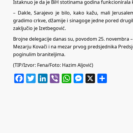
Istaknuo je da je BiH stotinama godina funkcioniral
– Dakle, Sarajevo je bilo, kako kažu, mali Jerusa
gradimo crkve, džamije i sinagoge jedne pored drugih.
zaključio je Izetbegović.
Brojne delegacije danas su, povodom 25. novembra – 
Mezarju Kovači i na mezar prvog predsjednika Predsje
poginulim braniteljima.
(TIP/Izvor: Fena/Foto: Hazim Aljović)
Facebook
Twitter
LinkedIn
Viber
WhatsApp
Messenger
X
Share