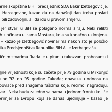
e skupštine BiH i predsjednik SDA Bakir Izetbegović je,
Hercegovine, kazao da na današnji dan treba poslati
bili zadovoljni, ali da idu u pravom smjeru.
er stvari u BiH se polagano normaliziraju. Neki relikti
nih zločinaca ulicama Mostara, koja su konačno uklonjena.
d – kazao je Izetbegović novinarima nakon što je položio
ka Predsjedništva Republike BiH Alije Izetbegovića.
zičnim stvarima “kada je u pitanju takozvani probosanski
jne vrijednosti koje su začete prije 79 godina u Mrkonjić
u od ’92. do ’95. godine. Također, obaveza u odnosu na
povlače pred snagama fašizma koje, recimo, nagrađuju,
stvari. Neka budu zajedno sa nama u jednom frontu koji će
 primjer za Evropu koja se danas ujedinjuje – kazao je