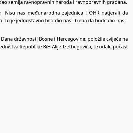
a kao zemlja ravnopravnih naroda i ravnopravnih građana.
lem. Nisu nas međunarodna zajednica i OHR natjerali da
 To je jednostavno bilo dio nas i treba da bude dio nas –
Dana državnosti Bosne i Hercegovine, položile cvijeće na
dništva Republike BiH Alije Izetbegovića, te odale počast