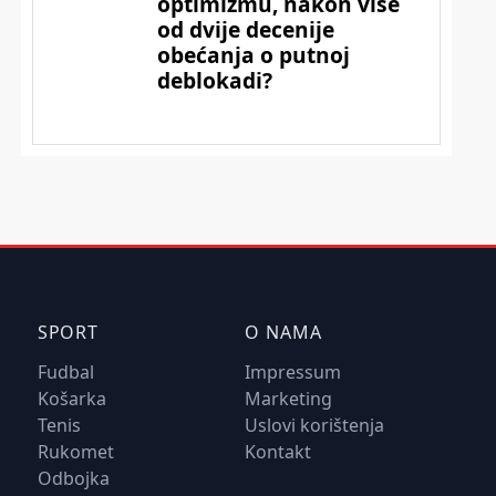
SPORT
O NAMA
Fudbal
Impressum
Košarka
Marketing
Tenis
Uslovi korištenja
Rukomet
Kontakt
Odbojka