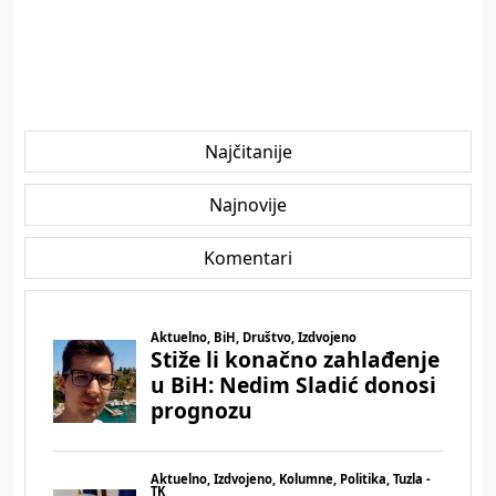
Najčitanije
Najnovije
Komentari