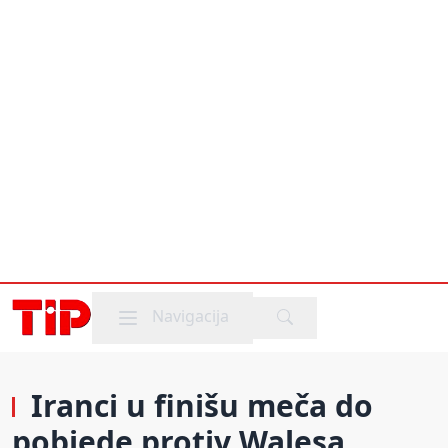
Mobile menu
Navigacija
Iranci u finišu meča do
pobjede protiv Walesa