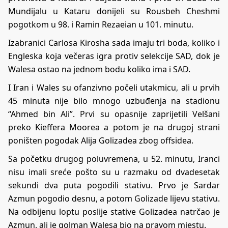
Mundijalu u Kataru donijeli su Rousbeh Cheshmi
pogotkom u 98. i Ramin Rezaeian u 101. minutu.
Izabranici Carlosa Kirosha sada imaju tri boda, koliko i
Engleska koja večeras igra protiv selekcije SAD, dok je
Walesa ostao na jednom bodu koliko ima i SAD.
I Iran i Wales su ofanzivno počeli utakmicu, ali u prvih
45 minuta nije bilo mnogo uzbuđenja na stadionu
“Ahmed bin Ali”. Prvi su opasnije zaprijetili Velšani
preko Kieffera Moorea a potom je na drugoj strani
poništen pogodak Alija Golizadea zbog offsidea.
Sa početku drugog poluvremena, u 52. minutu, Iranci
nisu imali sreće pošto su u razmaku od dvadesetak
sekundi dva puta pogodili stativu. Prvo je Sardar
Azmun pogodio desnu, a potom Golizade lijevu stativu.
Na odbijenu loptu poslije stative Golizadea natrčao je
Azmun, ali je golman Walesa bio na pravom mjestu.