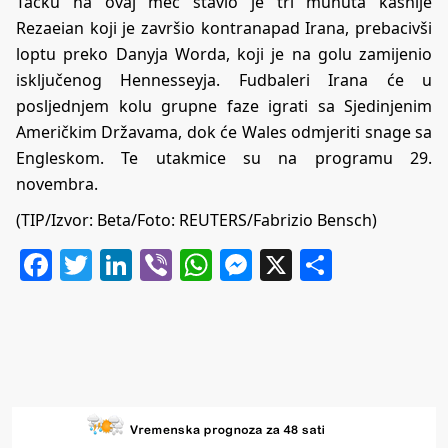
Tačku na ovaj meč stavio je tri munuta kasnije
Rezaeian koji je završio kontranapad Irana, prebacivši
loptu preko Danyja Worda, koji je na golu zamijenio
isključenog Hennesseyja. Fudbaleri Irana će u
posljednjem kolu grupne faze igrati sa Sjedinjenim
Američkim Državama, dok će Wales odmjeriti snage sa
Engleskom. Te utakmice su na programu 29.
novembra.
(TIP/Izvor: Beta/Foto: REUTERS/Fabrizio Bensch)
Facebook
Twitter
LinkedIn
Viber
WhatsApp
Messenger
X
Share