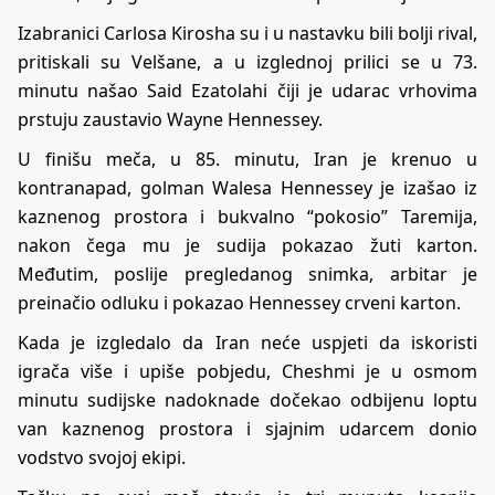
Izabranici Carlosa Kirosha su i u nastavku bili bolji rival,
pritiskali su Velšane, a u izglednoj prilici se u 73.
minutu našao Said Ezatolahi čiji je udarac vrhovima
prstuju zaustavio Wayne Hennessey.
U finišu meča, u 85. minutu, Iran je krenuo u
kontranapad, golman Walesa Hennessey je izašao iz
kaznenog prostora i bukvalno “pokosio” Taremija,
nakon čega mu je sudija pokazao žuti karton.
Međutim, poslije pregledanog snimka, arbitar je
preinačio odluku i pokazao Hennessey crveni karton.
Kada je izgledalo da Iran neće uspjeti da iskoristi
igrača više i upiše pobjedu, Cheshmi je u osmom
minutu sudijske nadoknade dočekao odbijenu loptu
van kaznenog prostora i sjajnim udarcem donio
vodstvo svojoj ekipi.