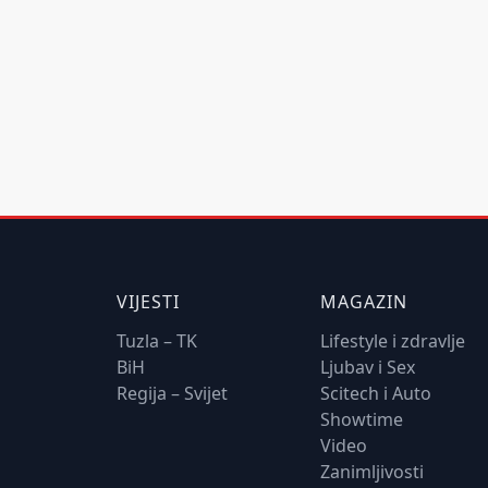
VIJESTI
MAGAZIN
Tuzla – TK
Lifestyle i zdravlje
BiH
Ljubav i Sex
Regija – Svijet
Scitech i Auto
Showtime
Video
Zanimljivosti