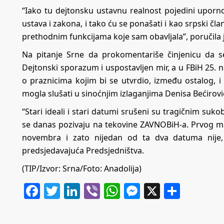
“Iako tu dejtonsku ustavnu realnost pojedini uporno
ustava i zakona, i tako ću se ponašati i kao srpski čl
prethodnim funkcijama koje sam obavljala”, poručila j
Na pitanje Srne da prokomentariše činjenicu da se
Dejtonski sporazum i uspostavljen mir, a u FBiH 25.
o praznicima kojim bi se utvrdio, između ostalog, i 
mogla slušati u sinoćnjim izlaganjima Denisa Bećirovi
“Stari ideali i stari datumi srušeni su tragičnim suko
se danas pozivaju na tekovine ZAVNOBiH-a. Prvog mar
novembra i zato nijedan od ta dva datuma nije, n
predsjedavajuća Predsjedništva.
(TIP/Izvor: Srna/Foto: Anadolija)
Facebook
Twitter
LinkedIn
Viber
WhatsApp
Messenger
X
Share