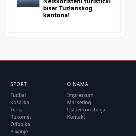
SPORT
O NAMA
Fudbal
Impressum
Košarka
Marketing
Tenis
Uslovi korištenja
Rukomet
Kontakt
Odbojka
Plivanje