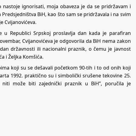
 nastoje ignorisati, moja obaveza je da se pridržavam i
an Predsjedništva BiH, kao što sam se pridržavala i na svim
e Cvijanovićeva.
 u Republici Srpskoj proslavlja dan kada je parafiran
 novembar, Cvijanovićeva je odgovorila da BiH nema zakon
dan državnosti ili nacionalni praznik, o čemu je javnost
ća i Željka Komšića.
bima koji su se dešavali početkom 90-tih i to od onih koji
ta 1992. praktično su i simbolički srušene tekovine 25.
iti može biti zajednički praznik u BiH”, poručila je