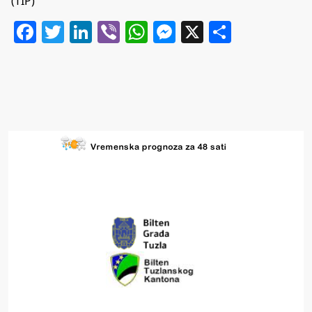
(TIP)
Facebook
Twitter
LinkedIn
Viber
WhatsApp
Messenger
X
Share