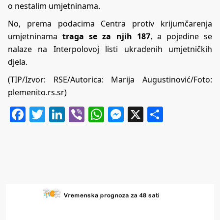
o nestalim umjetninama.
No, prema podacima Centra protiv krijumčarenja
umjetninama
traga se za njih 187
, a pojedine se
nalaze na Interpolovoj listi ukradenih umjetničkih
djela.
(TIP/Izvor:
RSE
/Autorica: Marija Augustinović/Foto:
plemenito.rs.sr)
Facebook
Twitter
LinkedIn
Viber
WhatsApp
Messenger
X
Share