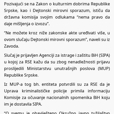
Pozivajući se na Zakon o kulturnim dobrima Republike
Srpske, kao i Dejtonski mirovni sporazum, ističu da
državna komisija svojim odlukama “nema pravo da
daje mišljenja o izvozu”.
“Ne možete kroz niže zakonske akte uređivati više, u
ovom slučaju Dejtonski mirovni sporazum”, naveli su iz
Zavoda.
Slučaj je prijavljen Agenciji za istrage i zaštitu BiH (SIPA)
u kojoj za RSE kažu da su zbog nenadležnosti prijavu
proslijedili Ministarstvu unutrašnjih poslova (MUP)
Republike Srpske.
Iz MUP-a tog bh. entiteta potvrdili su za RSE da je
Uprava kriminalističke policije primila informaciju
Komisije za očuvanje nacionalnih spomenika BiH koju
im je dostavila SIPA.
“O svemu je obaviješteno Okružno javno tužilaštvo