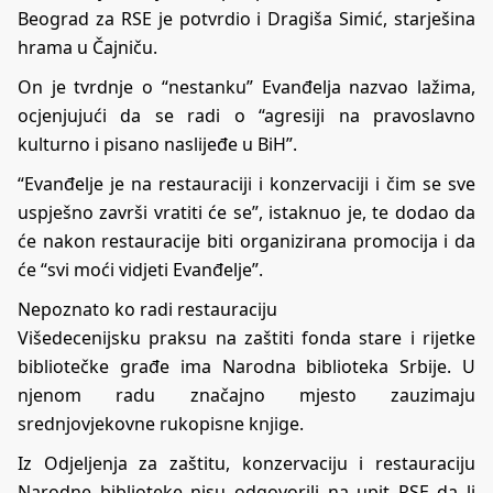
Beograd za RSE je potvrdio i Dragiša Simić, starješina
hrama u Čajniču.
On je tvrdnje o “nestanku” Evanđelja nazvao lažima,
ocjenjujući da se radi o “agresiji na pravoslavno
kulturno i pisano naslijeđe u BiH”.
“Evanđelje je na restauraciji i konzervaciji i čim se sve
uspješno završi vratiti će se”, istaknuo je, te dodao da
će nakon restauracije biti organizirana promocija i da
će “svi moći vidjeti Evanđelje”.
Nepoznato ko radi restauraciju
Višedecenijsku praksu na zaštiti fonda stare i rijetke
bibliotečke građe ima Narodna biblioteka Srbije. U
njenom radu značajno mjesto zauzimaju
srednjovjekovne rukopisne knjige.
Iz Odjeljenja za zaštitu, konzervaciju i restauraciju
Narodne biblioteke nisu odgovorili na upit RSE da li