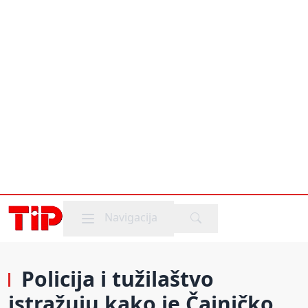
Mobile menu
Navigacija
Policija i tužilaštvo
istražuju kako je Čajničko