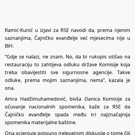
Ramić-Kunić u izjavi za RSE navodi da, prema njenim
saznanjima, Čajničko evanđelje već mjesecima nije u
BiH.
“Gdje se nalazi, ne znam. No, da bi rukopis otišao na
restauraciju to zahtijeva odluku države Komisije koja
treba obavijestiti sve sigurnosne agencije. Takve
odluke, prema mojim saznanjima, nema”, kazala je
ona.
Amra Hadžimuhamedović, bivša članica Komisije za
očuvanje nacionalnih spomenika, kaže za RSE da
Čajničko evanđelje spada među tri najznačajnija
spomenika materijalne baštine.
Ona ocjenjuje potpuno irelevatnim diskusije o tome čiji