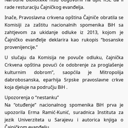
rade resturaciju Čajničkog evanđelja.
Inače, Pravoslavna crkvena opština Čajniče obratila se
Komisiji za zaštitu nacionalnih spomenika BiH sa
zahtjevom za ukidanje odluke iz 2013, kojom je
Čajničko evanđelje deklarira kao rukopis “bosanske
provenijencije.”
U slučaju da Komisija ne povuče odluku, čajnička
Crkvena opština povući će odobrenje za proglašenje
kulturnim dobrom”, saopćila je Mitropolija
dabrobosanska, eparhija Srpske pravoslavne crkve
koja djeluje na području BiH .
Upozorenja o “nestanku”
Na “otuđenje” nacionalnog spomenika BiH prva je
upozorila Erma Ramić-Kunić, suradnica Instituta za
jezik Univerziteta u Sarajevu i autorica knjiga o
Čajničkom evanđelju.