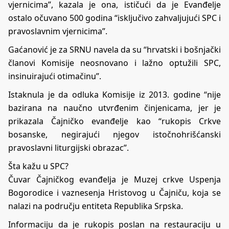
vjernicima”, kazala je ona, ističući da je Evanđelje
ostalo očuvano 500 godina “isključivo zahvaljujući SPC i
pravoslavnim vjernicima”.
Gaćanović je za SRNU navela da su “hrvatski i bošnjački
članovi Komisije neosnovano i lažno optužili SPC,
insinuirajući otimačinu”.
Istaknula je da odluka Komisije iz 2013. godine “nije
bazirana na naučno utvrđenim činjenicama, jer je
prikazala Čajničko evanđelje kao “rukopis Crkve
bosanske, negirajući njegov istočnohrišćanski
pravoslavni liturgijski obrazac”.
Šta kažu u SPC?
Čuvar Čajničkog evanđelja je Muzej crkve Uspenja
Bogorodice i vaznesenja Hristovog u Čajniču, koja se
nalazi na području entiteta Republika Srpska.
Informaciju da je rukopis poslan na restauraciju u