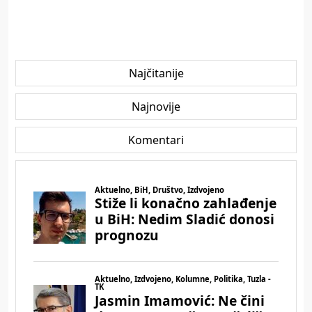
Najčitanije
Najnovije
Komentari