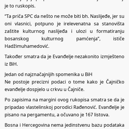
je to ruskopis.
“Ta priča SPC da nešto ne može biti bh. Naslijeđe, jer su
oni vlasnici, potpuno je irelevenatna sa stanovišta
zaštite kulturnog naslijeđa i ulozi u formatiranju
bosanskog kulturnog pamćenja”, ističe
Hadžimuhamedović.
Također smatra da je Evanđelje nezakonito izmješteno
iz BiH.
Jedan od najznačajnijih spomenika u BiH
Ne postoje precizni podaci o tome kako je Čajničko
evanđelje dospjelo u crkvu u Čajniče.
Po zapisima na margini ovog rukopisa smatra se da je
pripadao vlastelinskoj porodici Rađenović. Evanđelje je
pisano na pergamentu, a očuvano je 167 listova.
Bosna i Hercegovina nema jedinstvenu bazu podataka