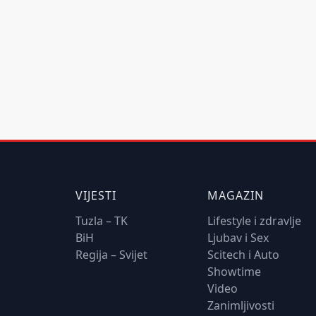
VIJESTI
MAGAZIN
Tuzla – TK
Lifestyle i zdravlje
BiH
Ljubav i Sex
Regija – Svijet
Scitech i Auto
Showtime
Video
Zanimljivosti