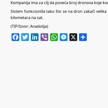
Kompanija ima za cilj da poveća broj dronova koje ko
Sistem funkcioniše tako što se na dron zakači velik
kilometara na sat.
(TIP/Izvor: Anadolija)
Facebook
Twitter
LinkedIn
Viber
WhatsApp
Messenger
X
Share