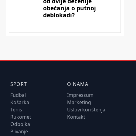
SPORT
O NAMA
Fudbal
Impressum
Košarka
Marketing
Tenis
Uslovi korištenja
Rukomet
Kontakt
Odbojka
Plivanje