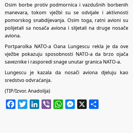
Osim borbe protiv podmornica i vazdušnih borbenih
manevara, tokom vježbi su se odvijale i aktivnosti
pomorskog snabdijevanja. Osim toga, ratni avioni su
polijetali sa nosača aviona i slijetali na druge nosače
aviona.
Portparolka NATO-a Oana Lungescu rekla je da ove
vježbe pokazuju sposobnosti NATO-a da brzo ojača
saveznike i rasporedi snage unutar granica NATO-a.
Lungescu je kazala da nosači aviona djeluju kao
sredstvo odvraćanja.
(TIP/Izvor. Anadolija)
Facebook
Twitter
LinkedIn
Viber
WhatsApp
Messenger
X
Share