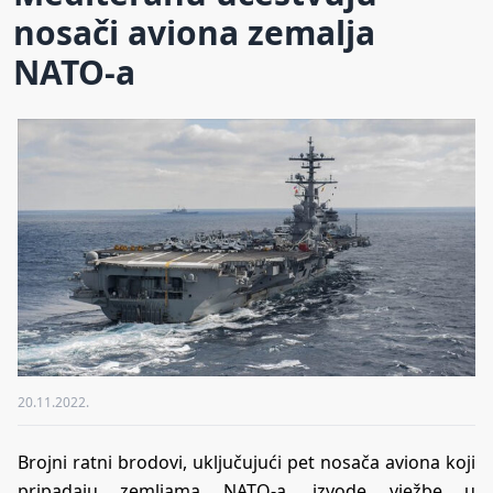
nosači aviona zemalja
NATO-a
20.11.2022.
Brojni ratni brodovi, uključujući pet nosača aviona koji
pripadaju zemljama NATO-a, izvode vježbe u