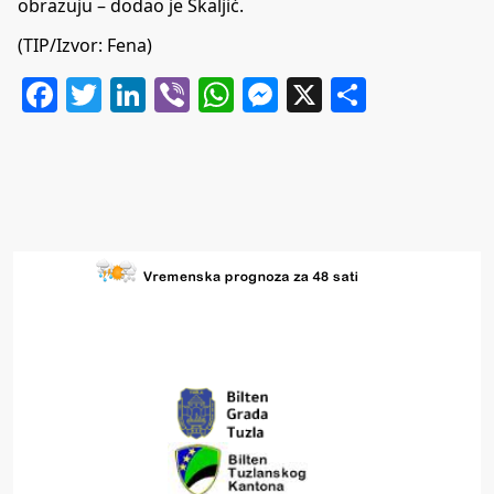
obrazuju – dodao je Škaljić.
(TIP/Izvor: Fena)
Facebook
Twitter
LinkedIn
Viber
WhatsApp
Messenger
X
Share