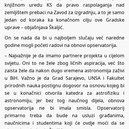
knjižnom uredu KS da pravo raspolaganja nad
zemljištem prebaci na Zavod za izgradnju, a to je samo
jedan od koraka ka konačnom cilju ove Gradske
uprave – objašnjava Škaljić.
On se nada da bi u najboljem slučaju već naredne
godine mogli početi radovi na obnovi opservatorija.
– Najvažnije je da imamo partnere projekta u cijelom
svijetu. Oni to ne žele zbog ličnih aspiracija, već što
zaista žele da nakon dugo vremena astronomija zaživi
u BiH. Važno je da Grad Sarajevo, UNSA i Fakultet
prirodnih nauka postignu dogovor na osnovu kojeg bi
se u konačnici otvorila katedra za astrofiziku i
astronomiju, jer bez tog naučnog dijela, obnova
opservatorija ne bi imala smisla. Opservatorij
primarno treba da bude na usluzi građanima,
naučnicima i studentima koji će ovdje moći da se