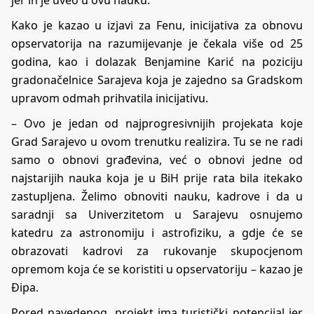
jer ih je uveo u ovu nauku.
Kako je kazao u izjavi za Fenu, inicijativa za obnovu
opservatorija na razumijevanje je čekala više od 25
godina, kao i dolazak Benjamine Karić na poziciju
gradonačelnice Sarajeva koja je zajedno sa Gradskom
upravom odmah prihvatila inicijativu.
– Ovo je jedan od najprogresivnijih projekata koje
Grad Sarajevo u ovom trenutku realizira. Tu se ne radi
samo o obnovi građevina, već o obnovi jedne od
najstarijih nauka koja je u BiH prije rata bila itekako
zastupljena. Želimo obnoviti nauku, kadrove i da u
saradnji sa Univerzitetom u Sarajevu osnujemo
katedru za astronomiju i astrofiziku, a gdje će se
obrazovati kadrovi za rukovanje skupocjenom
opremom koja će se koristiti u opservatoriju – kazao je
Đipa.
Pored navedenog, projekt ima turistički potencijal jer