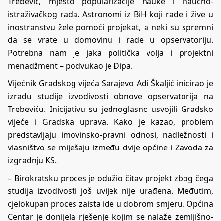
Trebević, mjesto popularizacije nauke i naučno-
istraživačkog rada. Astronomi iz BiH koji rade i žive u
inostranstvu žele pomoći projekat, a neki su spremni
da se vrate u domovinu i rade u opservatoriju.
Potrebna nam je jaka politička volja i projektni
menadžment – podvukao je Đipa.
Vijećnik Gradskog vijeća Sarajevo Adi Škaljić inicirao je
izradu studije izvodivosti obnove opservatorija na
Trebeviću. Inicijativu su jednoglasno usvojili Gradsko
vijeće i Gradska uprava. Kako je kazao, problem
predstavljaju imovinsko-pravni odnosi, nadležnosti i
vlasništvo se miješaju između dvije općine i Zavoda za
izgradnju KS.
– Birokratsku proces je odužio čitav projekt zbog čega
studija izvodivosti još uvijek nije urađena. Međutim,
cjelokupan proces zaista ide u dobrom smjeru. Općina
Centar je donijela rješenje kojim se nalaže zemljišno-