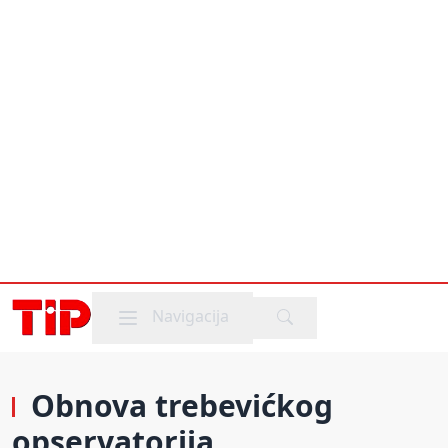
Mobile menu
Navigacija
Obnova trebevićkog
opservatorija