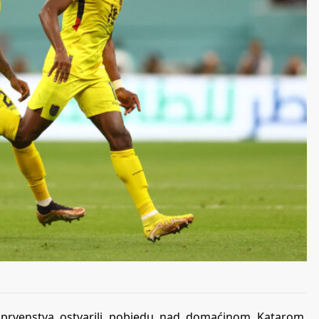
g prvenstva ostvarili pobjedu nad domaćinom Katarom,