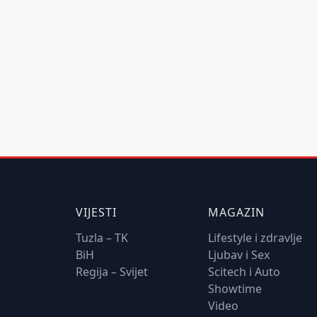
VIJESTI
MAGAZIN
Tuzla – TK
Lifestyle i zdravlje
BiH
Ljubav i Sex
Regija – Svijet
Scitech i Auto
Showtime
Video