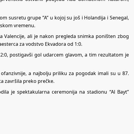
om susretu grupe ”A” u kojoj su još i Holandija i Senegal,
ropskom vremenu.
a Valencije, ali je nakon pregleda snimka poništen zbog
naesterca za vodstvo Ekvadora od 1:0.
2:0, postigavši gol udarcem glavom, a tim rezultatom je
ofanzivnije, a najbolju priliku za pogodak imali su u 87.
a završila preko prečke.
dila je spektakularna ceremonija na stadionu “Al Bayt”