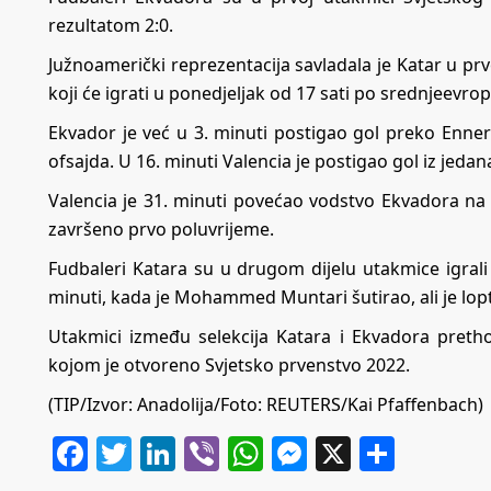
rezultatom 2:0.
Južnoamerički reprezentacija savladala je Katar u prv
koji će igrati u ponedjeljak od 17 sati po srednjeev
Ekvador je već u 3. minuti postigao gol preko Enner
ofsajda. U 16. minuti Valencia je postigao gol iz jeda
Valencia je 31. minuti povećao vodstvo Ekvadora na 
završeno prvo poluvrijeme.
Fudbaleri Katara su u drugom dijelu utakmice igrali 
minuti, kada je Mohammed Muntari šutirao, ali je lopt
Utakmici između selekcija Katara i Ekvadora pretho
kojom je otvoreno Svjetsko prvenstvo 2022.
(TIP/Izvor: Anadolija/Foto: REUTERS/Kai Pfaffenbach)
Facebook
Twitter
LinkedIn
Viber
WhatsApp
Messenger
X
Share