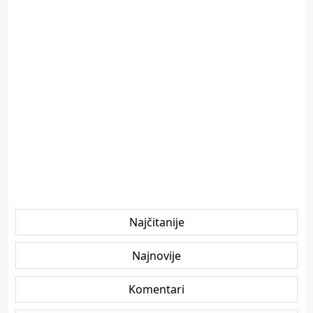
Najčitanije
Najnovije
Komentari