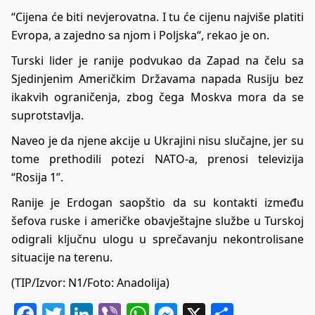
“Cijena će biti nevjerovatna. I tu će cijenu najviše platiti
Evropa, a zajedno sa njom i Poljska“, rekao je on.
Turski lider je ranije podvukao da Zapad na čelu sa
Sjedinjenim Američkim Državama napada Rusiju bez
ikakvih ograničenja, zbog čega Moskva mora da se
suprotstavlja.
Naveo je da njene akcije u Ukrajini nisu slučajne, jer su
tome prethodili potezi NATO-a, prenosi televizija
“Rosija 1”.
Ranije je Erdogan saopštio da su kontakti između
šefova ruske i američke obavještajne službe u Turskoj
odigrali ključnu ulogu u sprečavanju nekontrolisane
situacije na terenu.
(TIP/Izvor: N1/Foto: Anadolija)
Facebook
Twitter
LinkedIn
Viber
WhatsApp
Messenger
X
Share