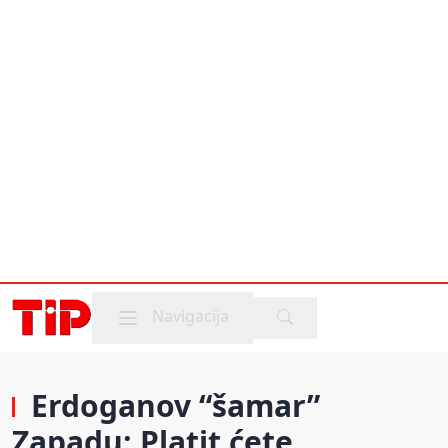
Mobile menu
Navigacija
Erdoganov “šamar”
Zapadu: Platit ćete