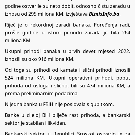
godine ostvarile su neto dobit, odnosno čistu zaradu u
iznosu od 295 miliona KM, izvještava
BiznisInfo.ba
.
Riječ je o rekordnoj zaradi banaka. Poređenja radi,
prošle godine u istom periodu zarada je bila 264
miliona KM.
Ukupni prihodi banaka u prvih devet mjeseci 2022.
iznosili su oko 916 miliona KM.
Od toga su prihodi od kamata i slični prihodi iznosili
524 miliona KM. Ukupni operativni prihodi, poput
prihoda od usluga i slično, bili su 474 miliona KM, a
prema preliminarnim podacima.
Nijedna banka u FBiH nije poslovala s gubitkom.
Banke u cijeloj BiH bilježe rast prihoda, a bankarski
sektor je stabilan i likvidan.
Bankarski sektor u Republici Srpskoj ostvario je za