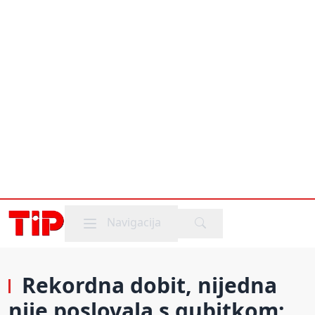
Mobile menu
Navigacija
Rekordna dobit, nijedna
nije poslovala s gubitkom: