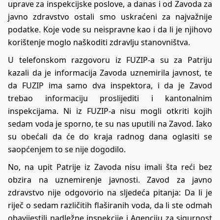
uprave za inspekcijske poslove, a danas i od Zavoda za
javno zdravstvo ostali smo uskraćeni za najvažnije
podatke. Koje vode su neispravne kao i da li je njihovo
korištenje moglo naškoditi zdravlju stanovništva.
U telefonskom razgovoru iz FUZIP-a su za Patriju
kazali da je informacija Zavoda uznemirila javnost, te
da FUZIP ima samo dva inspektora, i da je Zavod
trebao informaciju proslijediti i kantonalnim
inspekcijama. Ni iz FUZIP-a nisu mogli otkriti kojih
sedam voda je sporno, te su nas uputili na Zavod. Iako
su obećali da će do kraja radnog dana oglasiti se
saopćenjem to se nije dogodilo.
No, na upit Patrije iz Zavoda nisu imali šta reći bez
obzira na uznemirenje javnosti. Zavod za javno
zdravstvo nije odgovorio na sljedeća pitanja: Da li je
riječ o sedam različitih flaširanih voda, da li ste odmah
obavijestili nadležne inspekcije i Agenciju za sigurnost