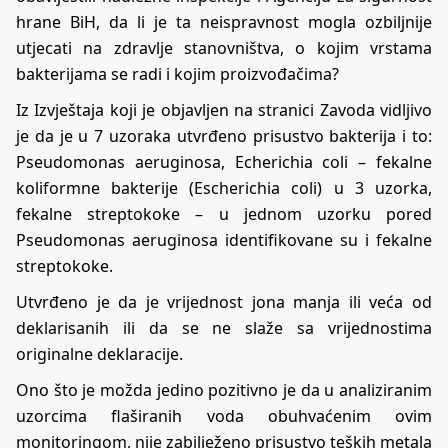
hrane BiH, da li je ta neispravnost mogla ozbiljnije
utjecati na zdravlje stanovništva, o kojim vrstama
bakterijama se radi i kojim proizvođačima?
Iz Izvještaja koji je objavljen na stranici Zavoda vidljivo
je da je u 7 uzoraka utvrđeno prisustvo bakterija i to:
Pseudomonas aeruginosa, Echerichia coli – fekalne
koliformne bakterije (Escherichia coli) u 3 uzorka,
fekalne streptokoke – u jednom uzorku pored
Pseudomonas aeruginosa identifikovane su i fekalne
streptokoke.
Utvrđeno je da je vrijednost jona manja ili veća od
deklarisanih ili da se ne slaže sa vrijednostima
originalne deklaracije.
Ono što je možda jedino pozitivno je da u analiziranim
uzorcima flaširanih voda obuhvaćenim ovim
monitoringom, nije zabilježeno prisustvo teških metala