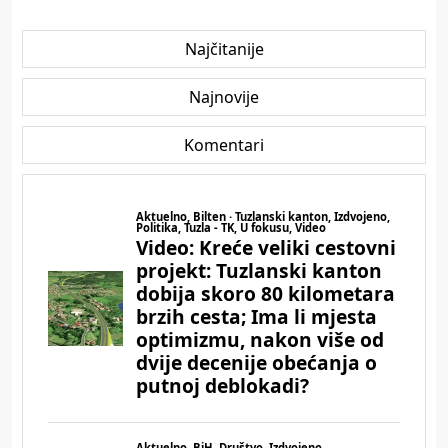
Najčitanije
Najnovije
Komentari