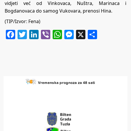
vidjeti već od Vinkovaca, Nuštra, Marinaca i
Bogdanovaca do samog Vukovara, prenosi Hina.
(TIP/Izvor: Fena)
Facebook
Twitter
LinkedIn
Viber
WhatsApp
Messenger
X
Share