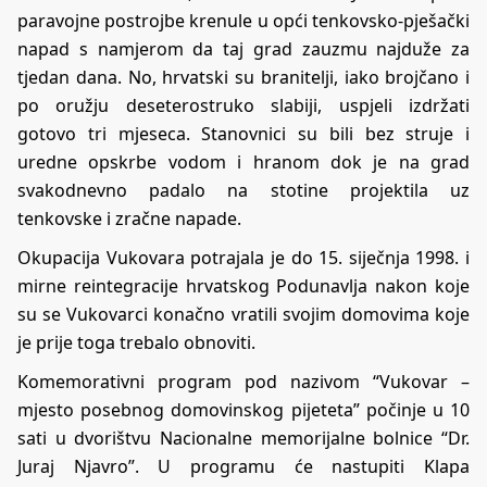
paravojne postrojbe krenule u opći tenkovsko-pješački
napad s namjerom da taj grad zauzmu najduže za
tjedan dana. No, hrvatski su branitelji, iako brojčano i
po oružju deseterostruko slabiji, uspjeli izdržati
gotovo tri mjeseca. Stanovnici su bili bez struje i
uredne opskrbe vodom i hranom dok je na grad
svakodnevno padalo na stotine projektila uz
tenkovske i zračne napade.
Okupacija Vukovara potrajala je do 15. siječnja 1998. i
mirne reintegracije hrvatskog Podunavlja nakon koje
su se Vukovarci konačno vratili svojim domovima koje
je prije toga trebalo obnoviti.
Komemorativni program pod nazivom “Vukovar –
mjesto posebnog domovinskog pijeteta” počinje u 10
sati u dvorištvu Nacionalne memorijalne bolnice “Dr.
Juraj Njavro”. U programu će nastupiti Klapa