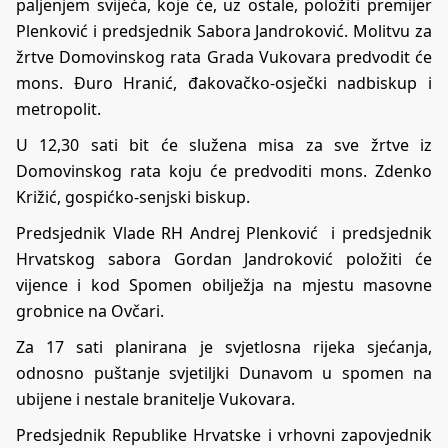
paljenjem svijeća, koje će, uz ostale, položiti premijer
Plenković i predsjednik Sabora Jandroković. Molitvu za
žrtve Domovinskog rata Grada Vukovara predvodit će
mons. Đuro Hranić, đakovačko-osječki nadbiskup i
metropolit.
U 12,30 sati bit će služena misa za sve žrtve iz
Domovinskog rata koju će predvoditi mons. Zdenko
Križić, gospićko-senjski biskup.
Predsjednik Vlade RH Andrej Plenković i predsjednik
Hrvatskog sabora Gordan Jandroković položiti će
vijence i kod Spomen obilježja na mjestu masovne
grobnice na Ovčari.
Za 17 sati planirana je svjetlosna rijeka sjećanja,
odnosno puštanje svjetiljki Dunavom u spomen na
ubijene i nestale branitelje Vukovara.
Predsjednik Republike Hrvatske i vrhovni zapovjednik