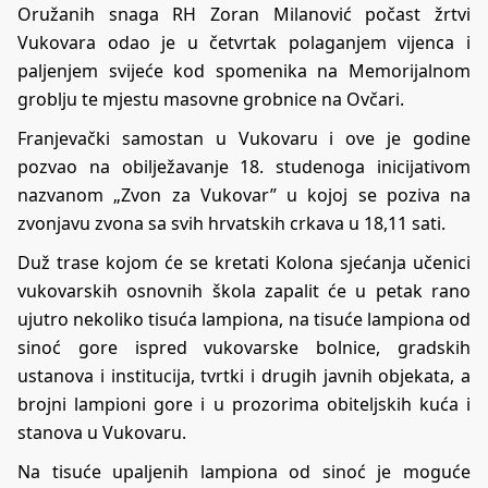
Oružanih snaga RH Zoran Milanović počast žrtvi
Vukovara odao je u četvrtak polaganjem vijenca i
paljenjem svijeće kod spomenika na Memorijalnom
groblju te mjestu masovne grobnice na Ovčari.
Franjevački samostan u Vukovaru i ove je godine
pozvao na obilježavanje 18. studenoga inicijativom
nazvanom „Zvon za Vukovar” u kojoj se poziva na
zvonjavu zvona sa svih hrvatskih crkava u 18,11 sati.
Duž trase kojom će se kretati Kolona sjećanja učenici
vukovarskih osnovnih škola zapalit će u petak rano
ujutro nekoliko tisuća lampiona, na tisuće lampiona od
sinoć gore ispred vukovarske bolnice, gradskih
ustanova i institucija, tvrtki i drugih javnih objekata, a
brojni lampioni gore i u prozorima obiteljskih kuća i
stanova u Vukovaru.
Na tisuće upaljenih lampiona od sinoć je moguće