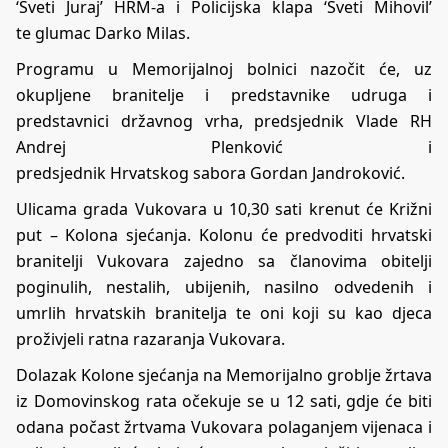
‘Sveti Juraj’ HRM-a i Policijska klapa ‘Sveti Mihovil’
te glumac Darko Milas.
Programu u Memorijalnoj bolnici nazočit će, uz
okupljene branitelje i predstavnike udruga i
predstavnici državnog vrha, predsjednik Vlade RH
Andrej Plenković i
predsjednik Hrvatskog sabora Gordan Jandroković.
Ulicama grada Vukovara u 10,30 sati krenut će Križni
put – Kolona sjećanja. Kolonu će predvoditi hrvatski
branitelji Vukovara zajedno sa članovima obitelji
poginulih, nestalih, ubijenih, nasilno odvedenih i
umrlih hrvatskih branitelja te oni koji su kao djeca
proživjeli ratna razaranja Vukovara.
Dolazak Kolone sjećanja na Memorijalno groblje žrtava
iz Domovinskog rata očekuje se u 12 sati, gdje će biti
odana počast žrtvama Vukovara polaganjem vijenaca i