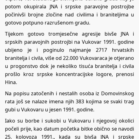
potom okupirala JNA i srpske paravojne postrojbe
počinivši brojne zločine nad civilima i braniteljima u
gotovo potpuno razrušenom gradu.
Tijekom gotovo tromjesečne agresije bivše JNA i
srpskih paravojnih postrojbi na Vukovar 1991. godine
ubijeno je i poginulo najmanje 2717 hrvatskih
branitelja i civila, više od 22.000 Vukovaraca je otjerano
u progonstvo dok je nekoliko tisuća branitelja i civila
prošlo kroz srpske koncentracijske logore, prenosi
Hina.
Na popisu zatočenih i nestalih osoba iz Domovinskog
rata još se nalaze imena njih 383 kojima se svaki trag
gubi u Vukovaru u jesen 1991. godine.
Iako su borbe i sukobi u Vukovaru i njegovoj okolici
počeli prije, kao datum početka bitke obično se navodi
25. kolovoza 1991., kada su bivša JNA i srpske