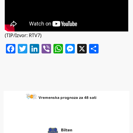
(TIP/Izvor: RTV7)
Facebook
Twitter
LinkedIn
Viber
WhatsApp
Messenger
X
Share