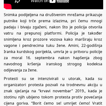
Snimka podijeljena na društvenim mrežama prikazuje
putnike koji trče prema izlazima, pri čemu mnogi
padaju i bivaju zgaženi, nakon što je policija otvorila
vatru na prepunoj platformi. Policija je također
snimljena kroz prozore vozova kako marširaju kroz
vagone i pendrecima tuku žene. Amini, 22-godišnja
Iranka kurdskog porijekla, umrla je u pritvoru policije
za moral 16. septembra nakon hapšenja zbog
navodnog kršenja iranskog strogog kodeksa
odijevanja za žene.
Protesti su se intenzivirali u utorak, kada su
organizatori protesta pozvali na trodnevnu akciju u
znak sjećanja na “krvavi novembar” 2019., kada je
stotinu njih ubijeno tokom protesta protiv povećanja
cijena goriva. “Borit ćemo se! umrijet ćemo! Vratit