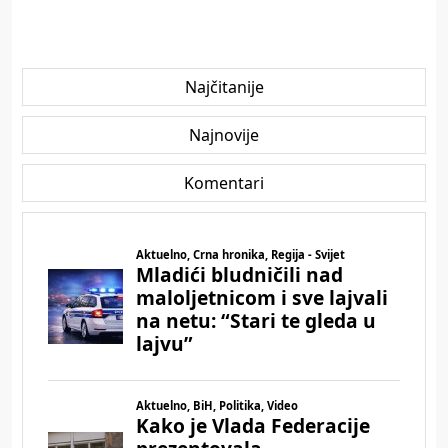
Najčitanije
Najnovije
Komentari