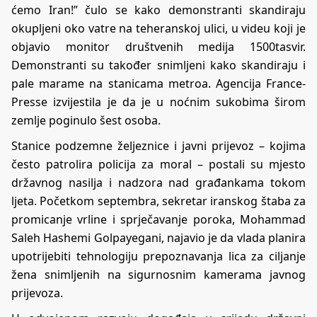
ćemo Iran!” čulo se kako demonstranti skandiraju
okupljeni oko vatre na teheranskoj ulici, u videu koji je
objavio monitor društvenih medija 1500tasvir.
Demonstranti su također snimljeni kako skandiraju i
pale marame na stanicama metroa. Agencija France-
Presse izvijestila je da je u noćnim sukobima širom
zemlje poginulo šest osoba.
Stanice podzemne željeznice i javni prijevoz – kojima
često patrolira policija za moral – postali su mjesto
državnog nasilja i nadzora nad građankama tokom
ljeta. Početkom septembra, sekretar iranskog štaba za
promicanje vrline i sprječavanje poroka, Mohammad
Saleh Hashemi Golpayegani, najavio je da vlada planira
upotrijebiti tehnologiju prepoznavanja lica za ciljanje
žena snimljenih na sigurnosnim kamerama javnog
prijevoza.