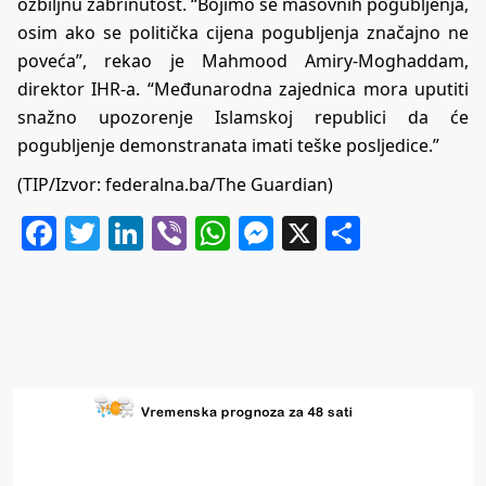
ozbiljnu zabrinutost. “Bojimo se masovnih pogubljenja,
osim ako se politička cijena pogubljenja značajno ne
poveća”, rekao je Mahmood Amiry-Moghaddam,
direktor IHR-a. “Međunarodna zajednica mora uputiti
snažno upozorenje Islamskoj republici da će
pogubljenje demonstranata imati teške posljedice.”
(TIP/Izvor: federalna.ba/The Guardian)
Facebook
Twitter
LinkedIn
Viber
WhatsApp
Messenger
X
Share