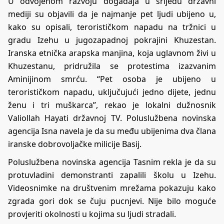
U odvojenom razvoju događaja u srijedu državni
mediji su objavili da je najmanje pet ljudi ubijeno u,
kako su opisali, terorističkom napadu na tržnici u
gradu Izehu u jugozapadnoj pokrajini Khuzestan.
Iranska etnička arapska manjina, koja uglavnom živi u
Khuzestanu, pridružila se protestima izazvanim
Aminijinom smrću. “Pet osoba je ubijeno u
terorističkom napadu, uključujući jedno dijete, jednu
ženu i tri muškarca”, rekao je lokalni dužnosnik
Valiollah Hayati državnoj TV. Poluslužbena novinska
agencija Isna navela je da su među ubijenima dva člana
iranske dobrovoljačke milicije Basij.
Poluslužbena novinska agencija Tasnim rekla je da su
protuvladini demonstranti zapalili školu u Izehu.
Videosnimke na društvenim mrežama pokazuju kako
zgrada gori dok se čuju pucnjevi. Nije bilo moguće
provjeriti okolnosti u kojima su ljudi stradali.