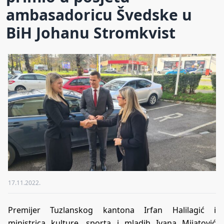
ambasadoricu Švedske u
BiH Johanu Stromkvist
17.11.2022.
Premijer Tuzlanskog kantona Irfan Halilagić i
ministrica kulture, sporta i mladih Ivana Mijatović