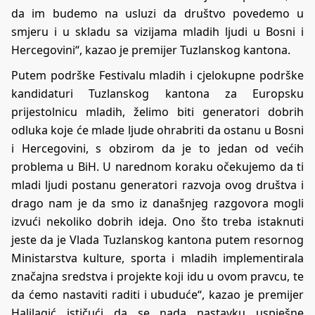
da im budemo na usluzi da društvo povedemo u
smjeru i u skladu sa vizijama mladih ljudi u Bosni i
Hercegovini“, kazao je premijer Tuzlanskog kantona.
Putem podrške Festivalu mladih i cjelokupne podrške
kandidaturi Tuzlanskog kantona za Europsku
prijestolnicu mladih, želimo biti generatori dobrih
odluka koje će mlade ljude ohrabriti da ostanu u Bosni
i Hercegovini, s obzirom da je to jedan od većih
problema u BiH. U narednom koraku očekujemo da ti
mladi ljudi postanu generatori razvoja ovog društva i
drago nam je da smo iz današnjeg razgovora mogli
izvući nekoliko dobrih ideja. Ono što treba istaknuti
jeste da je Vlada Tuzlanskog kantona putem resornog
Ministarstva kulture, sporta i mladih implementirala
značajna sredstva i projekte koji idu u ovom pravcu, te
da ćemo nastaviti raditi i ubuduće“, kazao je premijer
Halilagić ističući da se nada nastavku uspješne