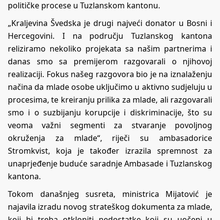
političke procese u Tuzlanskom kantonu.
„Kraljevina Švedska je drugi najveći donator u Bosni i
Hercegovini. I na području Tuzlanskog kantona
reliziramo nekoliko projekata sa našim partnerima i
danas smo sa premijerom razgovarali o njihovoj
realizaciji. Fokus našeg razgovora bio je na iznalaženju
načina da mlade osobe uključimo u aktivno sudjeluju u
procesima, te kreiranju prilika za mlade, ali razgovarali
smo i o suzbijanju korupcije i diskriminacije, što su
veoma važni segmenti za stvaranje povoljnog
okruženja za mlade“, riječi su ambasadorice
Stromkvist, koja je također izrazila spremnost za
unaprjeđenje buduće saradnje Ambasade i Tuzlanskog
kantona.
Tokom današnjeg susreta, ministrica Mijatović je
najavila izradu novog strateškog dokumenta za mlade,
koji bi treba otkloniti nedostatke koji su uočeni u