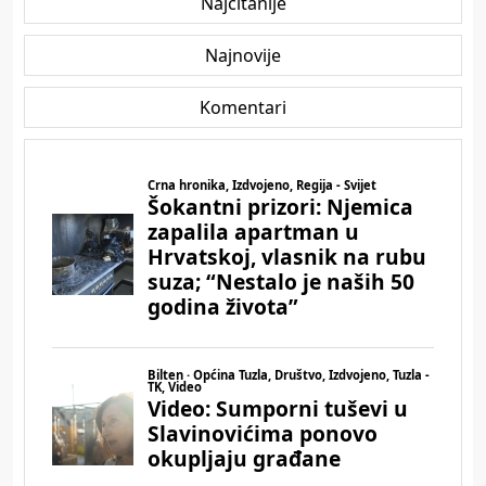
Najčitanije
Najnovije
Komentari