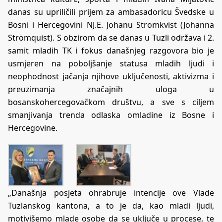
danas su upriličili prijem za ambasadoricu Švedske u
Bosni i Hercegovini NJ.E. Johanu Stromkvist (Johanna
Strömquist). S obzirom da se danas u Tuzli održava i 2.
samit mladih TK i fokus današnjeg razgovora bio je
usmjeren na poboljšanje statusa mladih ljudi i
neophodnost jačanja njihove uključenosti, aktivizma i
preuzimanja značajnih uloga u
bosanskohercegovačkom društvu, a sve s ciljem
smanjivanja trenda odlaska omladine iz Bosne i
Hercegovine.
„Današnja posjeta ohrabruje intencije ove Vlade
Tuzlanskog kantona, a to je da, kao mladi ljudi,
motivišemo mlade osobe da se uključe u procese, te