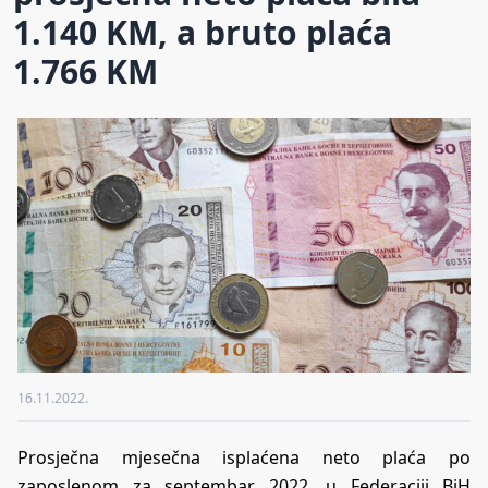
1.140 KM, a bruto plaća
1.766 KM
16.11.2022.
Prosječna mjesečna isplaćena neto plaća po
zaposlenom za septembar 2022. u Federaciji BiH