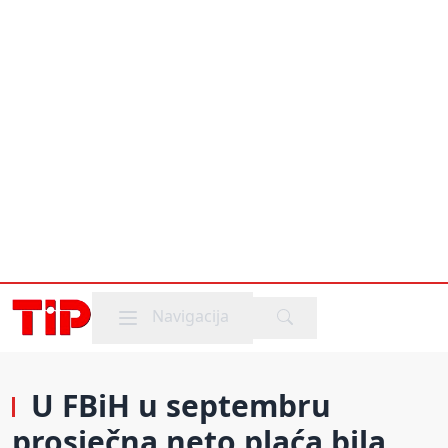
Mobile menu
Navigacija
U FBiH u septembru
prosječna neto plaća bila