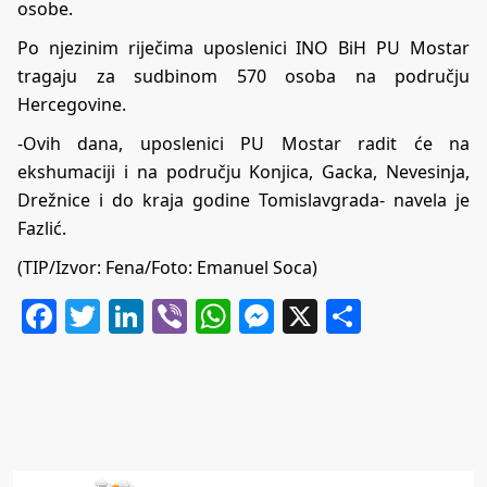
osobe.
Po njezinim riječima uposlenici INO BiH PU Mostar
tragaju za sudbinom 570 osoba na području
Hercegovine.
-Ovih dana, uposlenici PU Mostar radit će na
ekshumaciji i na području Konjica, Gacka, Nevesinja,
Drežnice i do kraja godine Tomislavgrada- navela je
Fazlić.
(TIP/Izvor: Fena/Foto: Emanuel Soca)
Facebook
Twitter
LinkedIn
Viber
WhatsApp
Messenger
X
Share