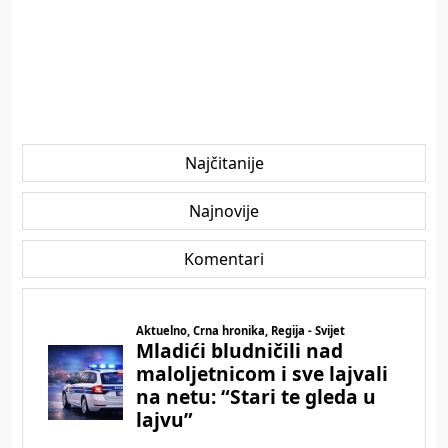
Najčitanije
Najnovije
Komentari