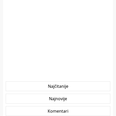
Najčitanije
Najnovije
Komentari