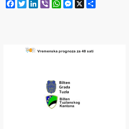
Facebook
Twitter
LinkedIn
Viber
WhatsApp
Messenger
X
Share