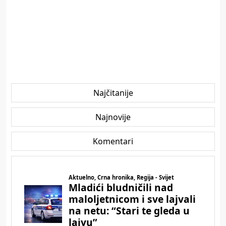
Najčitanije
Najnovije
Komentari