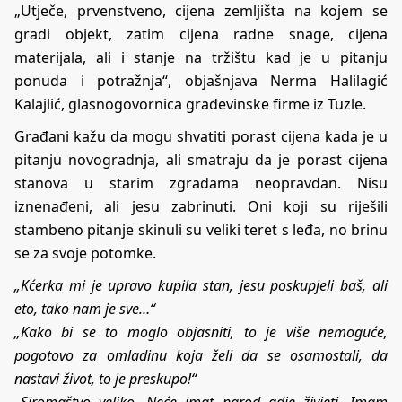
„Utječe, prvenstveno, cijena zemljišta na kojem se
gradi objekt, zatim cijena radne snage, cijena
materijala, ali i stanje na tržištu kad je u pitanju
ponuda i potražnja“, objašnjava Nerma Halilagić
Kalajlić, glasnogovornica građevinske firme iz Tuzle.
Građani kažu da mogu shvatiti porast cijena kada je u
pitanju novogradnja, ali smatraju da je porast cijena
stanova u starim zgradama neopravdan. Nisu
iznenađeni, ali jesu zabrinuti. Oni koji su riješili
stambeno pitanje skinuli su veliki teret s leđa, no brinu
se za svoje potomke.
„Kćerka mi je upravo kupila stan, jesu poskupjeli baš, ali
eto, tako nam je sve…“
„Kako bi se to moglo objasniti, to je više nemoguće,
pogotovo za omladinu koja želi da se osamostali, da
nastavi život, to je preskupo!“
„Siromaštvo veliko. Neće imat narod gdje živjeti. Imam