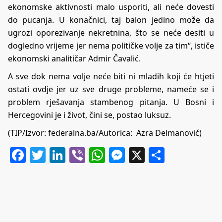
ekonomske aktivnosti malo usporiti, ali neće dovesti
do pucanja. U konačnici, taj balon jedino može da
ugrozi oporezivanje nekretnina, što se neće desiti u
dogledno vrijeme jer nema političke volje za tim“, ističe
ekonomski analitičar Admir Čavalić.
A sve dok nema volje neće biti ni mladih koji će htjeti
ostati ovdje jer uz sve druge probleme, nameće se i
problem rješavanja stambenog pitanja. U Bosni i
Hercegovini je i život, čini se, postao luksuz.
(TIP/Izvor: federalna.ba/Autorica: Azra Delmanović)
Facebook
Twitter
LinkedIn
Viber
WhatsApp
Messenger
X
Share