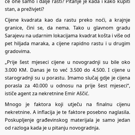
će one samo i dalje rasti? Pitanje je kada i kako kupiti
stan, a preživjeti?
Cijene kvadrata kao da rastu preko noći, a krajnje
granice, čini se, da nema. Tako u glavnom gradu
Sarajevu na udarnim lokacijama kvadrat košta i više od
pet hiljada maraka, a cijene rapidno rastu i u drugim
gradovima.
„Prije šest mjeseci cijene u novogradnji su bile oko
3.000 KM. Danas je to već 3.500 do 4.500. I cijene u
starogradnji su u porastu. Imamo slučaj gdje je cijena
porasla za 40.000 u odnosu na prije šest mjeseci“,
ističe agent za nekretnine Emir Aščić.
Mnogo je faktora koji utječu na finalnu cijenu
nekretnine. A inflacija je te faktore posebno naglasila.
Poskupljenje građevinskog materijala je samo jedan
od razloga kada je u pitanju novogradnja.