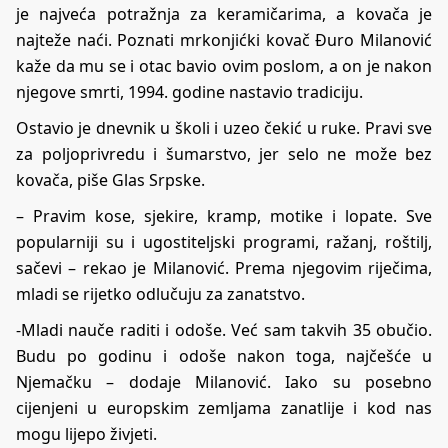
je najveća potražnja za keramičarima, a kovača je
najteže naći. Poznati mrkonjićki kovač Đuro Milanović
kaže da mu se i otac bavio ovim poslom, a on je nakon
njegove smrti, 1994. godine nastavio tradiciju.
Ostavio je dnevnik u školi i uzeo čekić u ruke. Pravi sve
za poljoprivredu i šumarstvo, jer selo ne može bez
kovača, piše Glas Srpske.
– Pravim kose, sjekire, kramp, motike i lopate. Sve
popularniji su i ugostiteljski programi, ražanj, roštilj,
sačevi – rekao je Milanović. Prema njegovim riječima,
mladi se rijetko odlučuju za zanatstvo.
-Mladi nauče raditi i odoše. Već sam takvih 35 obučio.
Budu po godinu i odoše nakon toga, najčešće u
Njemačku – dodaje Milanović. Iako su posebno
cijenjeni u europskim zemljama zanatlije i kod nas
mogu lijepo živjeti.