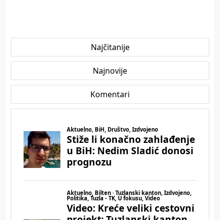
Najčitanije
Najnovije
Komentari