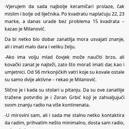
-Vjerujem da sada najbolje keramičari prolaze, čak
mislim i bolje od liječnika. Po kvadratu naplaćuju 22, 23
marke, a danas urade bez problema 15 kvadrata –
kazao je Milanović.
Da bi netko bio dobar zanatlija mora usvajati znanje,
ali i imati malo dara i veliku želju.
-Ako ima volju mlad čovjek može naučiti brzo, ali
kovački zanat je najteži, zato što moraš imati dar, kao i
umjetnici. Od 56 mrkonjićkih vatri koje su kovale ostale
su samo dvije aktivne – rekao je Milanović.
Slično je i kada su stolari u pitanju. Da su ove zanatlije
tražene potvrdio je i Zoran Grbić koji je zahvaljujući
svom znanju radio na više kontinenata.
-U mirovini sam, ali i sada me stalno netko kontaktira
da radim, prihvatim nešto minimalno, dosta sam radio,