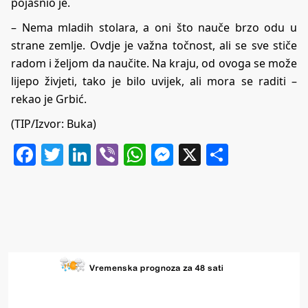
pojasnio je.
– Nema mladih stolara, a oni što nauče brzo odu u
strane zemlje. Ovdje je važna točnost, ali se sve stiče
radom i željom da naučite. Na kraju, od ovoga se može
lijepo živjeti, tako je bilo uvijek, ali mora se raditi –
rekao je Grbić.
(TIP/Izvor:
Buka
)
Facebook
Twitter
LinkedIn
Viber
WhatsApp
Messenger
X
Share