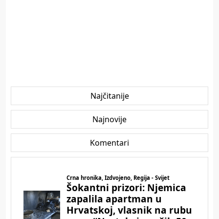
Najčitanije
Najnovije
Komentari