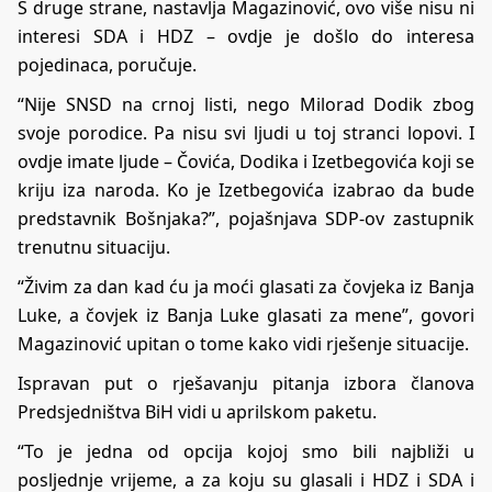
S druge strane, nastavlja Magazinović, ovo više nisu ni
interesi SDA i HDZ – ovdje je došlo do interesa
pojedinaca, poručuje.
“Nije SNSD na crnoj listi, nego Milorad Dodik zbog
svoje porodice. Pa nisu svi ljudi u toj stranci lopovi. I
ovdje imate ljude – Čovića, Dodika i Izetbegovića koji se
kriju iza naroda. Ko je Izetbegovića izabrao da bude
predstavnik Bošnjaka?”, pojašnjava SDP-ov zastupnik
trenutnu situaciju.
“Živim za dan kad ću ja moći glasati za čovjeka iz Banja
Luke, a čovjek iz Banja Luke glasati za mene”, govori
Magazinović upitan o tome kako vidi rješenje situacije.
Ispravan put o rješavanju pitanja izbora članova
Predsjedništva BiH vidi u aprilskom paketu.
“To je jedna od opcija kojoj smo bili najbliži u
posljednje vrijeme, a za koju su glasali i HDZ i SDA i