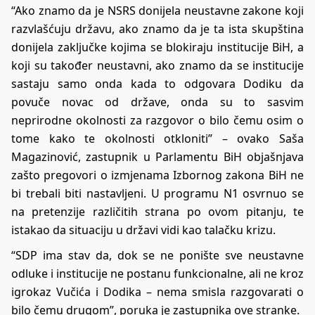
“Ako znamo da je NSRS donijela neustavne zakone koji
razvlašćuju državu, ako znamo da je ta ista skupština
donijela zaključke kojima se blokiraju institucije BiH, a
koji su također neustavni, ako znamo da se institucije
sastaju samo onda kada to odgovara Dodiku da
povuče novac od države, onda su to sasvim
neprirodne okolnosti za razgovor o bilo čemu osim o
tome kako te okolnosti otkloniti” – ovako Saša
Magazinović, zastupnik u Parlamentu BiH objašnjava
zašto pregovori o izmjenama Izbornog zakona BiH ne
bi trebali biti nastavljeni. U programu N1 osvrnuo se
na pretenzije različitih strana po ovom pitanju, te
istakao da situaciju u državi vidi kao talačku krizu.
“SDP ima stav da, dok se ne ponište sve neustavne
odluke i institucije ne postanu funkcionalne, ali ne kroz
igrokaz Vučića i Dodika – nema smisla razgovarati o
bilo čemu drugom”, poruka je zastupnika ove stranke.