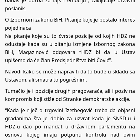
danas je borba za lajk i emociju”, zaključuje državni
poslanik.
O Izbornom zakonu BiH: Pitanje koje je postalo interes
pojedinaca
Na pitanje koje su to čvrste pozicije od kojih HDZ ne
odustaje kada su u pitanju izmjene Izbornog zakona
BiH, Magazinović odgovara “HDZ bi da u Ustav
upišemo da će član Predsjedništva biti Čović”.
Navodi kako se može napraviti da to bude u skladu sa
Ustavom, ali smatra to pogrešnim.
Tumačio je i pozicije drugih pregovarača, ali i poziv na
kompromis koji stiže od Stranke demokratske akcije.
“Kada je riječ o trgovini Izetbegović treba da objasni
građanima šta je dobio za uzvrat kada je SNSD-u i
HDZ-u dao po mandat u državnom parlamentu na
osnovu kojeg imaju potpunu kontrolu nad ovim