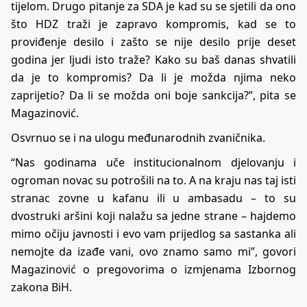
tijelom. Drugo pitanje za SDA je kad su se sjetili da ono
što HDZ traži je zapravo kompromis, kad se to
proviđenje desilo i zašto se nije desilo prije deset
godina jer ljudi isto traže? Kako su baš danas shvatili
da je to kompromis? Da li je možda njima neko
zaprijetio? Da li se možda oni boje sankcija?”, pita se
Magazinović.
Osvrnuo se i na ulogu međunarodnih zvaničnika.
“Nas godinama uče institucionalnom djelovanju i
ogroman novac su potrošili na to. A na kraju nas taj isti
stranac zovne u kafanu ili u ambasadu – to su
dvostruki aršini koji nalažu sa jedne strane – hajdemo
mimo očiju javnosti i evo vam prijedlog sa sastanka ali
nemojte da izađe vani, ovo znamo samo mi”, govori
Magazinović o pregovorima o izmjenama Izbornog
zakona BiH.