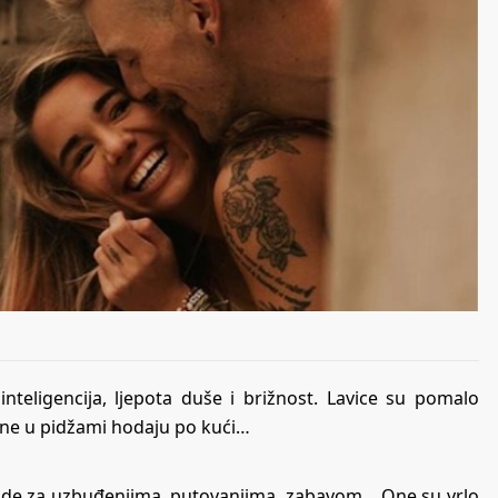
nteligencija, ljepota duše i brižnost. Lavice su pomalo
pane u pidžami hodaju po kući…
ude za uzbuđenjima, putovanjima, zabavom… One su vrlo