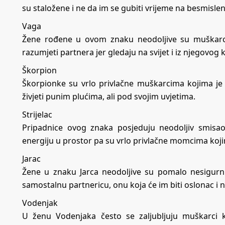
su staložene i ne da im se gubiti vrijeme na besmisle
Vaga
Žene rođene u ovom znaku neodoljive su muškarcim
razumjeti partnera jer gledaju na svijet i iz njegovog 
Škorpion
Škorpionke su vrlo privlačne muškarcima kojima je s
živjeti punim plućima, ali pod svojim uvjetima.
Strijelac
Pripadnice ovog znaka posjeduju neodoljiv smisao
energiju u prostor pa su vrlo privlačne momcima koji
Jarac
Žene u znaku Jarca neodoljive su pomalo nesigurni
samostalnu partnericu, onu koja će im biti oslonac i ni
Vodenjak
U ženu Vodenjaka često se zaljubljuju muškarci 