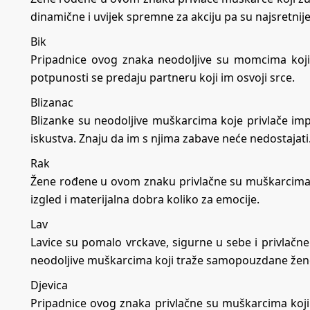
dinamične i uvijek spremne za akciju pa su najsretnije 
Bik
Pripadnice ovog znaka neodoljive su momcima koji 
potpunosti se predaju partneru koji im osvoji srce.
Blizanac
Blizanke su neodoljive muškarcima koje privlače im
iskustva. Znaju da im s njima zabave neće nedostajati
Rak
Žene rođene u ovom znaku privlačne su muškarcima koj
izgled i materijalna dobra koliko za emocije.
Lav
Lavice su pomalo vrckave, sigurne u sebe i privlačn
neodoljive muškarcima koji traže samopouzdane žen
Djevica
Pripadnice ovog znaka privlačne su muškarcima kojima