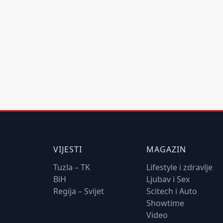
VIJESTI
MAGAZIN
Tuzla – TK
Lifestyle i zdravlje
BiH
Ljubav i Sex
Regija – Svijet
Scitech i Auto
Showtime
Video