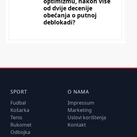
SPORT
O NAMA
Fudbal
Impressum
Košarka
Marketing
Tenis
Uslovi korištenja
Rukomet
Kontakt
Odbojka