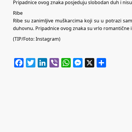
Pripadnice ovog znaka posjeduju slobodan duh i nisu
Ribe
Ribe su zanimljive muškarcima koji su u potrazi sam
duhovnu. Pripadnice ovog znaka su vrlo romantične 
(TIP/Foto: Instagram)
Facebook
Twitter
LinkedIn
Viber
WhatsApp
Messenger
X
Share