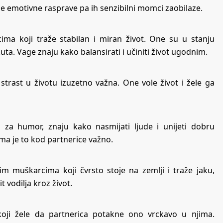
ne emotivne rasprave pa ih senzibilni momci zaobilaze.
a koji traže stabilan i miran život. One su u stanju
kuta. Vage znaju kako balansirati i učiniti život ugodnim.
trast u životu izuzetno važna. One vole život i žele ga
 za humor, znaju kako nasmijati ljude i unijeti dobru
ma je to kod partnerice važno.
m muškarcima koji čvrsto stoje na zemlji i traže jaku,
t vodilja kroz život.
koji žele da partnerica potakne ono vrckavo u njima.