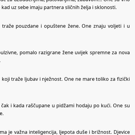
kad uz sebe imaju partnera sličnih želja i sklonosti.
traže pouzdane i opuštene žene. One znaju voljeti i u
pulzivne, pomalo razigrane žene uvijek spremne za nova
.
i traže ljubav i nježnost. One ne mare toliko za fizički
e čak i kada raščupane u pidžami hodaju po kući. One su
e.
 je važna inteligencija, ljepota duše i brižnost. Djevice