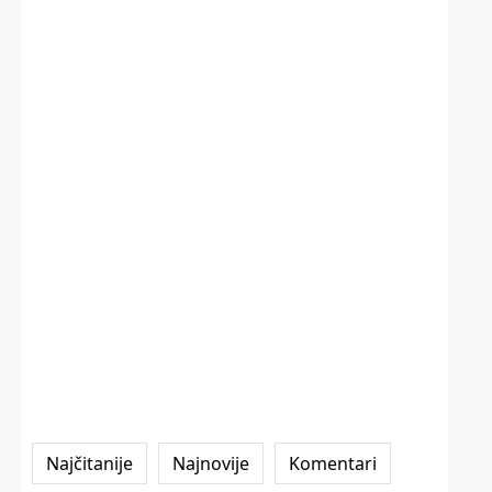
Najčitanije
Najnovije
Komentari