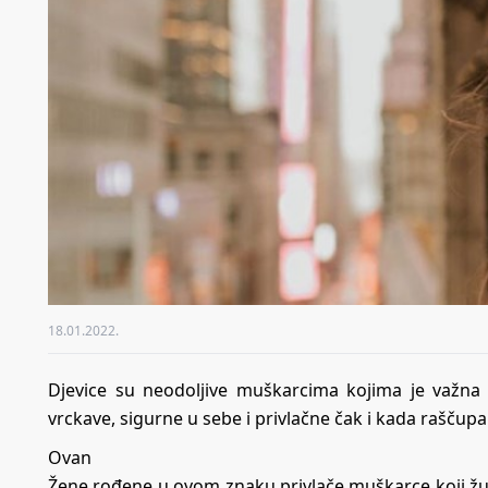
18.01.2022.
Djevice su neodoljive muškarcima kojima je važna i
vrckave, sigurne u sebe i privlačne čak i kada rašču
Ovan
Žene rođene u ovom znaku privlače muškarce koji ž