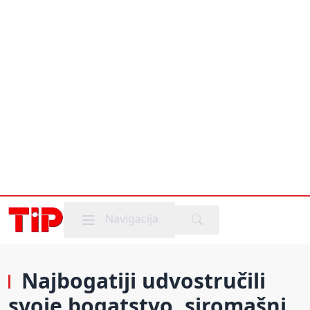
Mobile menu
Navigacija
Najbogatiji udvostručili
svoje bogatstvo, siromašni