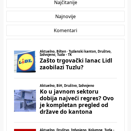
Najčitanije
Najnovije
Komentari