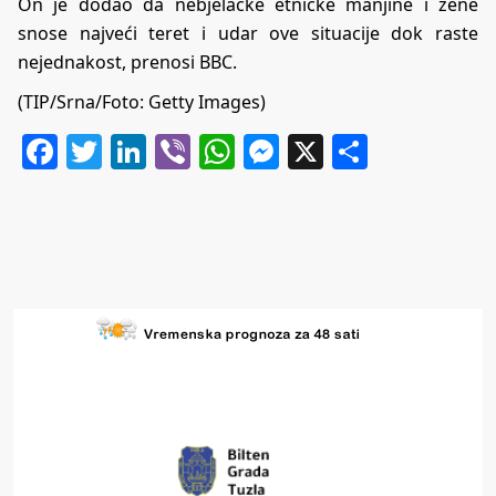
On je dodao da nebjelačke etničke manjine i žene
snose najveći teret i udar ove situacije dok raste
nejednakost, prenosi BBC.
(TIP/Srna/Foto: Getty Images)
Facebook
Twitter
LinkedIn
Viber
WhatsApp
Messenger
X
Share