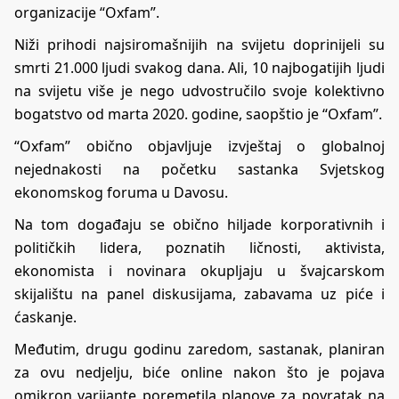
organizacije “Oxfam”.
Niži prihodi najsiromašnijih na svijetu doprinijeli su
smrti 21.000 ljudi svakog dana. Ali, 10 najbogatijih ljudi
na svijetu više je nego udvostručilo svoje kolektivno
bogatstvo od marta 2020. godine, saopštio je “Oxfam”.
“Oxfam” obično objavljuje izvještaj o globalnoj
nejednakosti na početku sastanka Svjetskog
ekonomskog foruma u Davosu.
Na tom događaju se obično hiljade korporativnih i
političkih lidera, poznatih ličnosti, aktivista,
ekonomista i novinara okupljaju u švajcarskom
skijalištu na panel diskusijama, zabavama uz piće i
ćaskanje.
Međutim, drugu godinu zaredom, sastanak, planiran
za ovu nedjelju, biće online nakon što je pojava
omikron varijante poremetila planove za povratak na