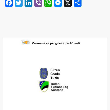
Facebook
Twitter
LinkedIn
Viber
WhatsApp
Messenger
X
Share