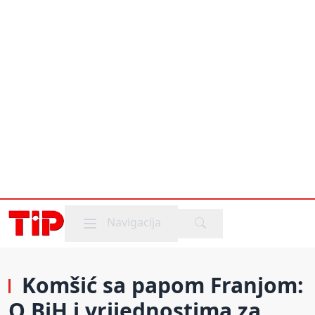
Mobile menu
Navigacija
Komšić sa papom Franjom:
O BiH i vrijednostima za