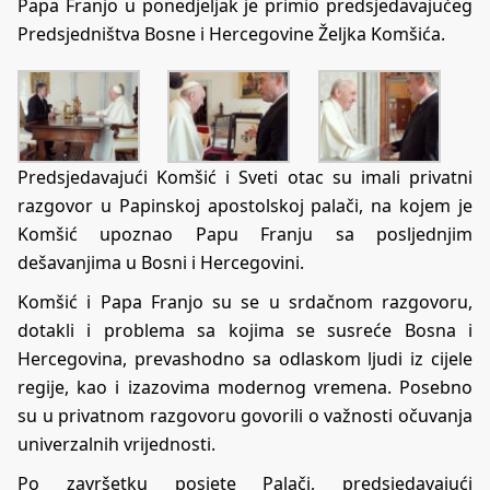
Papa Franjo u ponedjeljak je primio predsjedavajućeg
Predsjedništva Bosne i Hercegovine Željka Komšića.
Predsjedavajući Komšić i Sveti otac su imali privatni
razgovor u Papinskoj apostolskoj palači, na kojem je
Komšić upoznao Papu Franju sa posljednjim
dešavanjima u Bosni i Hercegovini.
Komšić i Papa Franjo su se u srdačnom razgovoru,
dotakli i problema sa kojima se susreće Bosna i
Hercegovina, prevashodno sa odlaskom ljudi iz cijele
regije, kao i izazovima modernog vremena. Posebno
su u privatnom razgovoru govorili o važnosti očuvanja
univerzalnih vrijednosti.
Po završetku posjete Palači, predsjedavajući