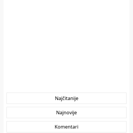
Najčitanije
Najnovije
Komentari