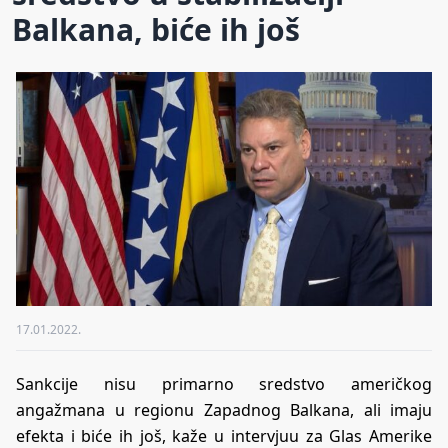
Balkana, biće ih još
17.01.2022.
Sankcije nisu primarno sredstvo američkog
angažmana u regionu Zapadnog Balkana, ali imaju
efekta i biće ih još, kaže u intervjuu za Glas Amerike