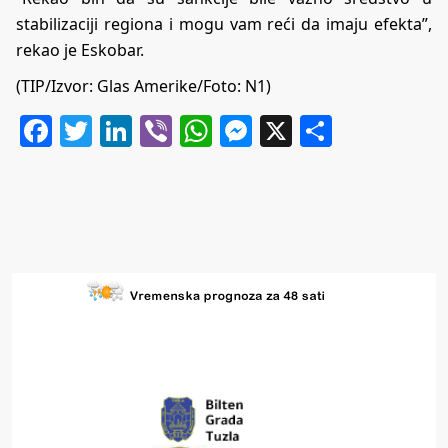
stabilizaciji regiona i mogu vam reći da imaju efekta”,
rekao je Eskobar.
(TIP/Izvor:
Glas Amerike/Foto: N1)
Facebook
Twitter
LinkedIn
Viber
WhatsApp
Messenger
X
Share