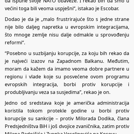
da ispune svoje NATO obaveze. I rekao bih da smo u
većini toga bili veoma uspješni“, istakao je Escobar.
Dodao je da je „malo frustrirajuće što s jedne strane
nije bilo daljeg napretka u evropskim integracijama,
što mnoge zemlje nisu dalje odmakle u sprovođenju
reformi“.
“Posebno u suzbijanju korupcije, za koju bih rekao da
je najveći izazov na Zapadnom Balkanu. Međutim,
moram da kažem da imamo veoma dobre partnere u
regionu i vlade koje su posvećene ovom programu
evropskih integracija, borbi protiv korupcije i
produbljivanju veza sa susjedima”, rekao je on.
Jedno od sredstava koje je američka administracija
koristila tokom protekle godine u borbi protiv
korupcije su sankcije – protiv Milorada Dodika, člana
Predsjedništva BiH i još dvojice zvaničnika, zatim protiv
Milana Radoičića i Zvonka Veselinovića na Kosovu.