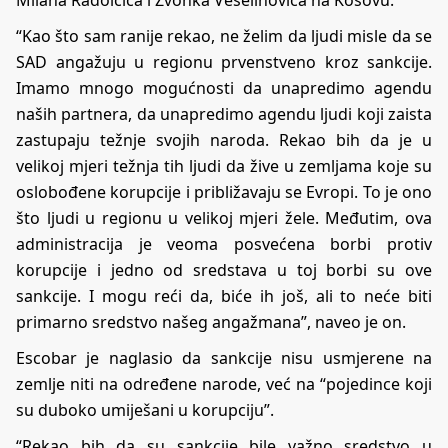
“Kao što sam ranije rekao, ne želim da ljudi misle da se
SAD angažuju u regionu prvenstveno kroz sankcije.
Imamo mnogo mogućnosti da unapredimo agendu
naših partnera, da unapredimo agendu ljudi koji zaista
zastupaju težnje svojih naroda. Rekao bih da je u
velikoj mjeri težnja tih ljudi da žive u zemljama koje su
oslobođene korupcije i približavaju se Evropi. To je ono
što ljudi u regionu u velikoj mjeri žele. Međutim, ova
administracija je veoma posvećena borbi protiv
korupcije i jedno od sredstava u toj borbi su ove
sankcije. I mogu reći da, biće ih još, ali to neće biti
primarno sredstvo našeg angažmana”, naveo je on.
Escobar je naglasio da sankcije nisu usmjerene na
zemlje niti na određene narode, već na “pojedince koji
su duboko umiješani u korupciju”.
“Rekao bih da su sankcije bile važno sredstvo u