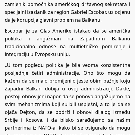
zamjenik pomoćnika američkog državnog sekretara i
specijalni izaslanik za region Gabriel Escobar, uz ocjenu
da je korupcija glavni problem na Balkanu.
Escobar je za Glas Amerike istakao da se američka
politika i angažman na Zapadnom Balkanu
tradicionalno odnose na multietničko pomirenje i
integraciju u Evropsku uniju.
„U tom pogledu politika je bila veoma konzistentna
posljednje četiri administracije. Ono što mogu da
kažem da se malo promijenilo jeste obim pažnje koju
Zapadni Balkan dobija u ovoj administraciji. Dakle,
postoji obnovljeni napor da se ponovo angažujemo na
svim mehanizmima koji su bili uspješni, a to je da se
ojača Dejton, da se podrži i obnovi dijalog između
Srbije i Kosova, i da blisko sarađujemo sa našim
partnerima iz NATO-a, kako bi se osiguralo da mogu