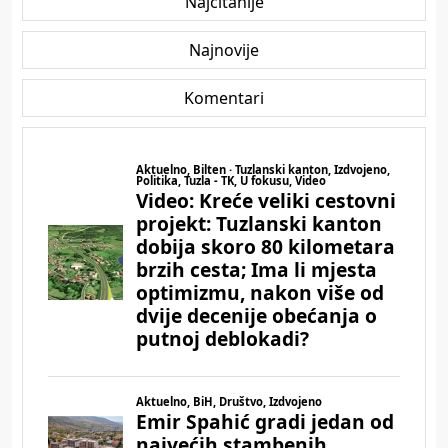
Najčitanije
Najnovije
Komentari