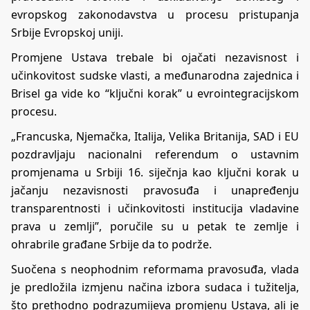
evropskog zakonodavstva u procesu pristupanja
Srbije Evropskoj uniji.
Promjene Ustava trebale bi ojačati nezavisnost i
učinkovitost sudske vlasti, a međunarodna zajednica i
Brisel ga vide ko “ključni korak” u evrointegracijskom
procesu.
„Francuska, Njemačka, Italija, Velika Britanija, SAD i EU
pozdravljaju nacionalni referendum o ustavnim
promjenama u Srbiji 16. siječnja kao ključni korak u
jačanju nezavisnosti pravosuđa i unapređenju
transparentnosti i učinkovitosti institucija vladavine
prava u zemlji”, poručile su u petak te zemlje i
ohrabrile građane Srbije da to podrže.
Suočena s neophodnim reformama pravosuđa, vlada
je predložila izmjenu načina izbora sudaca i tužitelja,
što prethodno podrazumijeva promjenu Ustava, ali je