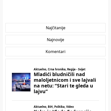
Najčitanije
Najnovije
Komentari