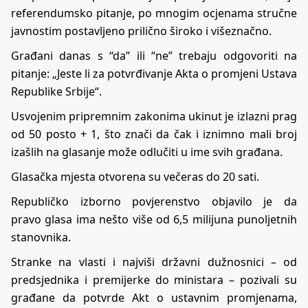
referendumsko pitanje, po mnogim ocjenama stručne
javnostim postavljeno prilično široko i višeznačno.
Građani danas s “da” ili “ne” trebaju odgovoriti na
pitanje: „Jeste li za potvrđivanje Akta o promjeni Ustava
Republike Srbije“.
Usvojenim pripremnim zakonima ukinut je izlazni prag
od 50 posto + 1, što znači da čak i iznimno mali broj
izašlih na glasanje može odlučiti u ime svih građana.
Glasačka mjesta otvorena su večeras do 20 sati.
Republičko izborno povjerenstvo objavilo je da
pravo glasa ima nešto više od 6,5 milijuna punoljetnih
stanovnika.
Stranke na vlasti i najviši državni dužnosnici – od
predsjednika i premijerke do ministara – pozivali su
građane da potvrde Akt o ustavnim promjenama,