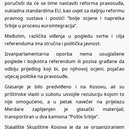
poručivši da će se time nastaviti reforma pravosuđa,
sukladna standardima EU, kao uvjet za daljnju reformu
pravnog sustava i postići “bolje ocjene i napretka
Srbije u procesu eurointegracija”.
Međutim, različita viđenja u pogledu svrhe i cilja
referenduma ima stručna i politička javnost.
Izvanparlamentarna oporba nema usuglašene
poglede i bojkotira referendum ili poziva građane da
odbiju prijedlog koji bi, po njihovoj ocjeni, pojačao
utjecaj politike na pravosuđe.
Glasanje je bilo predviđeno i na Kosovu, ali su
prištinske vlasti u subotu usvojile rezuluciju kojom to
nije omogućeno, a u petak navečer na prijelazu
Merdare zaplijenjen je glasački materijail,
transportiran u dva kamiona “Pošte Srbije”.
Stajalište Skupštine Kosova je da se organiziranjem