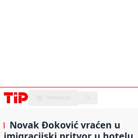
Mobile menu
Navigacija
Novak Đoković vraćen u
imigracijski pritvor u hotelu