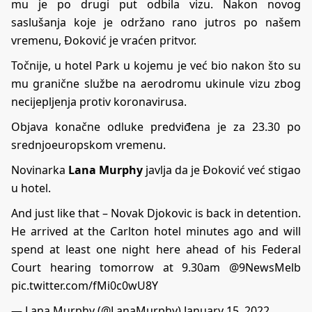
mu je po drugi put odbila vizu. Nakon novog
saslušanja koje je održano rano jutros po našem
vremenu, Đoković je vraćen pritvor.
Točnije, u hotel Park u kojemu je već bio nakon što su
mu granične službe na aerodromu ukinule vizu zbog
necijepljenja protiv koronavirusa.
Objava konačne odluke predviđena je za 23.30 po
srednjoeuropskom vremenu.
Novinarka
Lana Murphy
javlja da je Đoković već stigao
u hotel.
And just like that – Novak Djokovic is back in detention.
He arrived at the Carlton hotel minutes ago and will
spend at least one night here ahead of his Federal
Court hearing tomorrow at 9.30am
@9NewsMelb
pic.twitter.com/fMi0c0wU8Y
— Lana Murphy (@LanaMurphy)
January 15, 2022