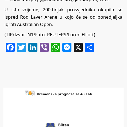
U isto vrijeme, 200-tinjak prosvjednika okupilo se
ispred Rod Laver Arene u kojo će se od ponedjeljka
igrati Australian Open.
(TIP/Izvor:
N1
/Foto: REUTERS/Loren Elliott)
Facebook
Twitter
LinkedIn
Viber
WhatsApp
Messenger
X
Share