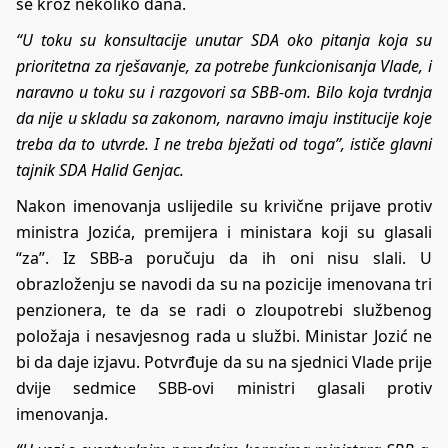
se kroz nekoliko dana.
“U toku su konsultacije unutar SDA oko pitanja koja su
prioritetna za rješavanje, za potrebe funkcionisanja Vlade, i
naravno u toku su i razgovori sa SBB-om. Bilo koja tvrdnja
da nije u skladu sa zakonom, naravno imaju institucije koje
treba da to utvrde. I ne treba bježati od toga”, ističe glavni
tajnik SDA Halid Genjac.
Nakon imenovanja uslijedile su krivične prijave protiv
ministra Jozića, premijera i ministara koji su glasali
“za”. Iz SBB-a poručuju da ih oni nisu slali. U
obrazloženju se navodi da su na pozicije imenovana tri
penzionera, te da se radi o zloupotrebi službenog
položaja i nesavjesnog rada u službi. Ministar Jozić ne
bi da daje izjavu. Potvrđuje da su na sjednici Vlade prije
dvije sedmice SBB-ovi ministri glasali protiv
imenovanja.