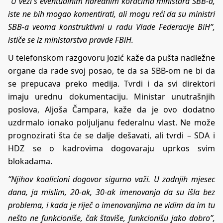
“U vezi s eventualnim narednim koracima ministara SBB-a,
iste ne bih mogao komentirati, ali mogu reći da su ministri
SBB-a veoma konstruktivni u radu Vlade Federacije BiH”,
ističe se iz ministarstva pravde FBiH.
U telefonskom razgovoru Jozić kaže da pušta nadležne
organe da rade svoj posao, te da sa SBB-om ne bi da
se prepucava preko medija. Tvrdi i da svi direktori
imaju urednu dokumentaciju. Ministar unutrašnjih
poslova, Aljoša Čampara, kaže da je ovo dodatno
uzdrmalo ionako poljuljanu federalnu vlast. Ne može
prognozirati šta će se dalje dešavati, ali tvrdi – SDA i
HDZ se o kadrovima dogovaraju uprkos svim
blokadama.
“Njihov koalicioni dogovor sigurno važi. U zadnjih mjesec
dana, ja mislim, 20-ak, 30-ak imenovanja da su išla bez
problema, i kada je riječ o imenovanjima ne vidim da im tu
nešto ne funkcioniše, čak štaviše, funkcionišu jako dobro”,