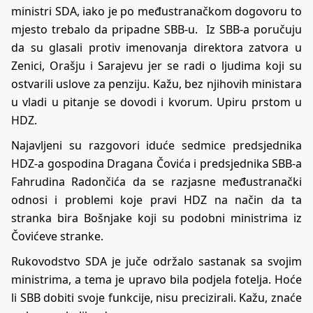
ministri SDA, iako je po međustranačkom dogovoru to
mjesto trebalo da pripadne SBB-u. Iz SBB-a poručuju
da su glasali protiv imenovanja direktora zatvora u
Zenici, Orašju i Sarajevu jer se radi o ljudima koji su
ostvarili uslove za penziju. Kažu, bez njihovih ministara
u vladi u pitanje se dovodi i kvorum. Upiru prstom u
HDZ.
Najavljeni su razgovori iduće sedmice predsjednika
HDZ-a gospodina Dragana Čovića i predsjednika SBB-a
Fahrudina Radončića da se razjasne međustranački
odnosi i problemi koje pravi HDZ na način da ta
stranka bira Bošnjake koji su podobni ministrima iz
Čovićeve stranke.
Rukovodstvo SDA je juče održalo sastanak sa svojim
ministrima, a tema je upravo bila podjela fotelja. Hoće
li SBB dobiti svoje funkcije, nisu precizirali. Kažu, znaće