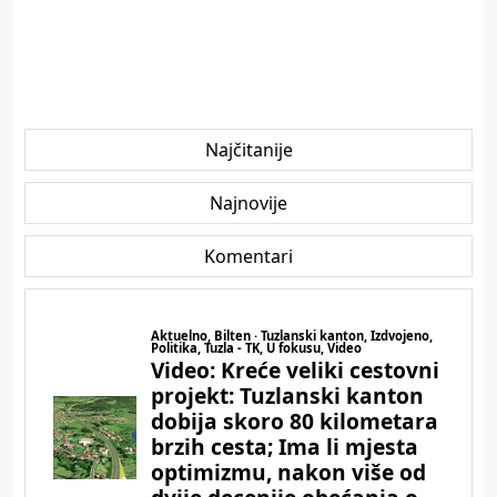
Najčitanije
Najnovije
Komentari