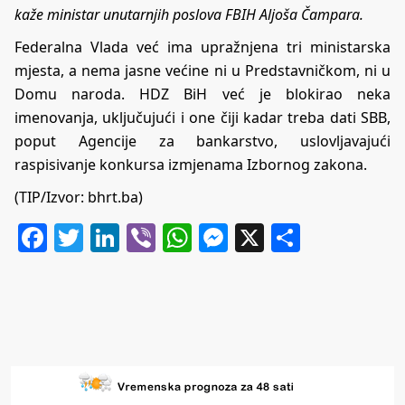
kaže ministar unutarnjih poslova FBIH Aljoša Čampara.
Federalna Vlada već ima upražnjena tri ministarska
mjesta, a nema jasne većine ni u Predstavničkom, ni u
Domu naroda. HDZ BiH već je blokirao neka
imenovanja, uključujući i one čiji kadar treba dati SBB,
poput Agencije za bankarstvo, uslovljavajući
raspisivanje konkursa izmjenama Izbornog zakona.
(TIP/Izvor:
bhrt.ba
)
Facebook
Twitter
LinkedIn
Viber
WhatsApp
Messenger
X
Share