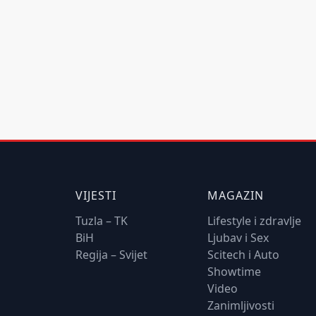
VIJESTI
MAGAZIN
Tuzla – TK
Lifestyle i zdravlje
BiH
Ljubav i Sex
Regija – Svijet
Scitech i Auto
Showtime
Video
Zanimljivosti