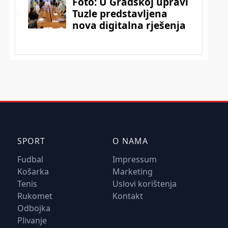
SPORT
O NAMA
Fudbal
Impressum
Košarka
Marketing
Tenis
Uslovi korištenja
Rukomet
Kontakt
Odbojka
Plivanje