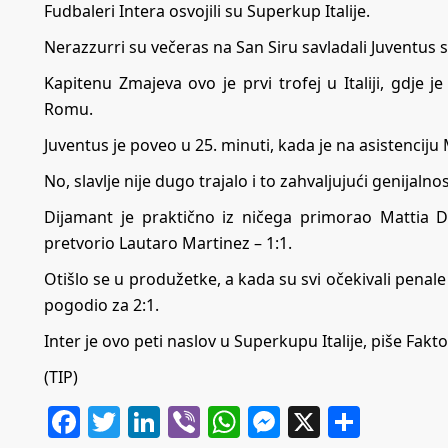
Fudbaleri Intera osvojili su Superkup Italije.
Nerazzurri su večeras na San Siru savladali Juventus s
Kapitenu Zmajeva ovo je prvi trofej u Italiji, gdje 
Romu.
Juventus je poveo u 25. minuti, kada je na asistenci
No, slavlje nije dugo trajalo i to zahvaljujući genijaln
Dijamant je praktično iz ničega primorao Mattia De
pretvorio Lautaro Martinez – 1:1.
Otišlo se u produžetke, a kada su svi očekivali penale 
pogodio za 2:1.
Inter je ovo peti naslov u Superkupu Italije, piše Fakto
(TIP)
Facebook
Twitter
LinkedIn
Viber
WhatsApp
Messenger
X
Share