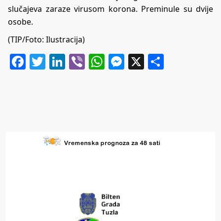
slučajeva zaraze virusom korona. Preminule su dvije
osobe.
(TIP/Foto: Ilustracija)
Facebook
Twitter
LinkedIn
Viber
WhatsApp
Messenger
X
Share