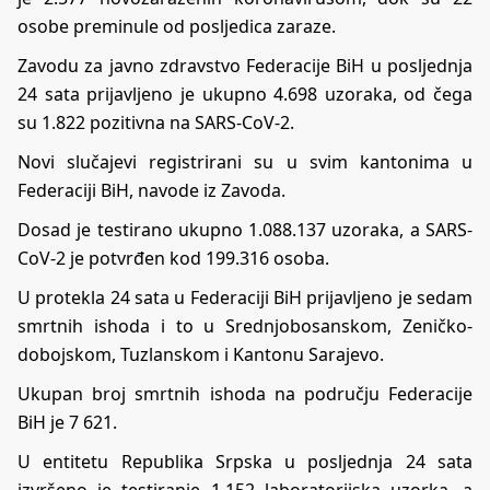
osobe preminule od posljedica zaraze.
Zavodu za javno zdravstvo Federacije BiH u posljednja
24 sata prijavljeno je ukupno 4.698 uzoraka, od čega
su 1.822 pozitivna na SARS-CoV-2.
Novi slučajevi registrirani su u svim kantonima u
Federaciji BiH, navode iz Zavoda.
Dosad je testirano ukupno 1.088.137 uzoraka, a SARS-
CoV-2 je potvrđen kod 199.316 osoba.
U protekla 24 sata u Federaciji BiH prijavljeno je sedam
smrtnih ishoda i to u Srednjobosanskom, Zeničko-
dobojskom, Tuzlanskom i Kantonu Sarajevo.
Ukupan broj smrtnih ishoda na području Federacije
BiH je 7 621.
U entitetu Republika Srpska u posljednja 24 sata
izvršеnо је tеstirаnjе 1.152 lаbоrаtоriјskа uzоrkа, а