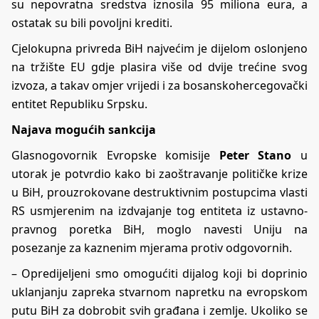
su nepovratna sredstva iznosila 95 miliona eura, a
ostatak su bili povoljni krediti.
Cjelokupna privreda BiH najvećim je dijelom oslonjeno
na tržište EU gdje plasira više od dvije trećine svog
izvoza, a takav omjer vrijedi i za bosanskohercegovački
entitet Republiku Srpsku.
Najava mogućih sankcija
Glasnogovornik Evropske komisije
Peter Stano
u
utorak je potvrdio kako bi zaoštravanje političke krize
u BiH, prouzrokovane destruktivnim postupcima vlasti
RS usmjerenim na izdvajanje tog entiteta iz ustavno-
pravnog poretka BiH, moglo navesti Uniju na
posezanje za kaznenim mjerama protiv odgovornih.
– Opredijeljeni smo omogućiti dijalog koji bi doprinio
uklanjanju zapreka stvarnom napretku na evropskom
putu BiH za dobrobit svih građana i zemlje. Ukoliko se