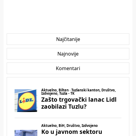
Najčitanije
Najnovije
Komentari