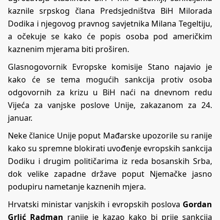
kaznile srpskog člana Predsjedništva BiH Milorada
Dodika i njegovog pravnog savjetnika Milana Tegeltiju,
a očekuje se kako će popis osoba pod američkim
kaznenim mjerama biti proširen.
Glasnogovornik Evropske komisije Stano najavio je
kako će se tema mogućih sankcija protiv osoba
odgovornih za krizu u BiH naći na dnevnom redu
Vijeća za vanjske poslove Unije, zakazanom za 24.
januar.
Neke članice Unije poput Mađarske upozorile su ranije
kako su spremne blokirati uvođenje evropskih sankcija
Dodiku i drugim političarima iz reda bosanskih Srba,
dok velike zapadne države poput Njemačke jasno
podupiru nametanje kaznenih mjera.
Hrvatski ministar vanjskih i evropskih poslova
Gordan
Grlić Radman
ranije je kazao kako bi prije sankcija