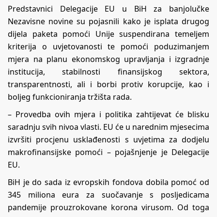
Predstavnici Delegacije EU u BiH za banjolučke
Nezavisne novine su pojasnili kako je isplata drugog
dijela paketa pomoći Unije suspendirana temeljem
kriterija o uvjetovanosti te pomoći poduzimanjem
mjera na planu ekonomskog upravljanja i izgradnje
institucija, stabilnosti finansijskog sektora,
transparentnosti, ali i borbi protiv korupcije, kao i
boljeg funkcioniranja tržišta rada.
– Provedba ovih mjera i politika zahtijevat će blisku
saradnju svih nivoa vlasti. EU će u narednim mjesecima
izvršiti procjenu usklađenosti s uvjetima za dodjelu
makrofinansijske pomoći – pojašnjenje je Delegacije
EU.
BiH je do sada iz evropskih fondova dobila pomoć od
345 miliona eura za suočavanje s posljedicama
pandemije prouzrokovane korona virusom. Od toga