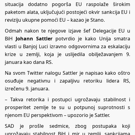
situacija dodatno pogorša EU raspolaže širokim
paketom alata, uključujući postojeći okvir sankcija EU i
reviziju ukupne pomoći EU – kazao je Stano.
Odmah nakon te njegove izjave šef Delegacije EU u
BiH
Johann Sattler
potvrdio je kako Unija smatra
vlasti u Banjoj Luci izravno odgovornima za eskalaciju
krize u zemlji, koja je uslijedila obilježavanjem 9.
januara kao dana RS.
Na svom Twitter nalogu Sattler je napisao kako oštro
osuđuje negativnu i zapaljivu retoriku lidera RS,
izrečenu 9. januara.
– Takva retorika i postupci ugrožavaju stabilnost i
prosperitet zemlje te su u potpunoj suprotnosti s
njenom EU perspektivom – upozorio je Sattler.
SAD je prošle sedmice, zbog postupaka koji
ugrožavaju stabilnost BiH i mir u zemlji, sankcijama