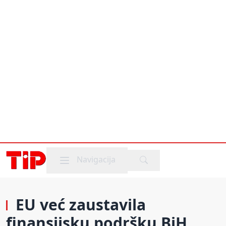
Mobile menu
Navigacija
EU već zaustavila
finansijsku podršku BiH,