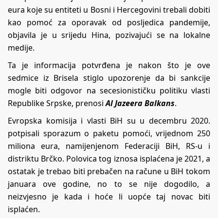
eura koje su entiteti u Bosni i Hercegovini trebali dobiti
kao pomoć za oporavak od posljedica pandemije,
objavila je u srijedu Hina, pozivajući se na lokalne
medije.
Ta je informacija potvrđena je nakon što je ove
sedmice iz Brisela stiglo upozorenje da bi sankcije
mogle biti odgovor na secesionističku politiku vlasti
Republike Srpske, prenosi
Al Jazeera Balkans
.
Evropska komisija i vlasti BiH su u decembru 2020.
potpisali sporazum o paketu pomoći, vrijednom 250
miliona eura, namijenjenom Federaciji BiH, RS-u i
distriktu Brčko. Polovica tog iznosa isplaćena je 2021, a
ostatak je trebao biti prebačen na račune u BiH tokom
januara ove godine, no to se nije dogodilo, a
neizvjesno je kada i hoće li uopće taj novac biti
isplaćen.