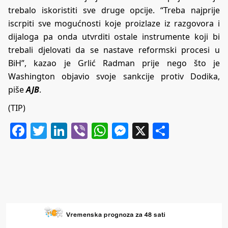
trebalo iskoristiti sve druge opcije. “Treba najprije
iscrpiti sve mogućnosti koje proizlaze iz razgovora i
dijaloga pa onda utvrditi ostale instrumente koji bi
trebali djelovati da se nastave reformski procesi u
BiH”, kazao je Grlić Radman prije nego što je
Washington objavio svoje sankcije protiv Dodika,
piše
AJB
.
(TIP)
Facebook
Twitter
LinkedIn
Viber
WhatsApp
Messenger
X
Share