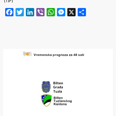
(TIP)
Facebook
Twitter
LinkedIn
Viber
WhatsApp
Messenger
X
Share