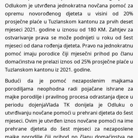
Odlukom je utvrđena jednokratna novčana pomoć za
opremu novorođenog djeteta u visini od 20%
prosječne plaće u Tuzlanskom kantonu za prvih deset
mjeseci 2021. godine u iznosu od 180 KM. Zahtjev za
ostvarivanje prava se može podnijeti u roku od šest
mjeseci od dana rođenja djeteta. Pravo na jednokratnu
pomoć imaju porodice čiji mjesečni prihod po članu
domaćinstva ne prelazi iznos od 25% prosječne plaće u
Tuzlanskom kantonu iz 2021. godine.
Budući da je pomoć nezaposlenim majkama
porodiljama neophodna radi pojačane ishrane za
majke porodilje i pravilnog procesa odrastanja djece u
periodu dojenjaVlada TK donijela je Odluku o
utvrđivanju novčane pomoći u prehrani djeteta do šest
mjeseci. Ovim je utvrđen iznos novčane pomoći na ime
prehrane djeteta do šest mjeseci za nezaposlene
majke porodilje čiji prihod po članu domaćinstva ne