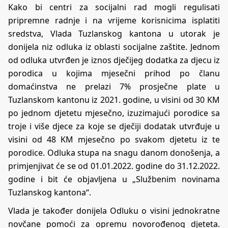
Kako bi centri za socijalni rad mogli regulisati
pripremne radnje i na vrijeme korisnicima isplatiti
sredstva, Vlada Tuzlanskog kantona u utorak je
donijela niz odluka iz oblasti socijalne zaštite. Jednom
od odluka utvrđen je iznos dječijeg dodatka za djecu iz
porodica u kojima mjesečni prihod po članu
domaćinstva ne prelazi 7% prosječne plate u
Tuzlanskom kantonu iz 2021. godine, u visini od 30 KM
po jednom djetetu mjesečno, izuzimajući porodice sa
troje i više djece za koje se dječiji dodatak utvrđuje u
visini od 48 KM mjesečno po svakom djetetu iz te
porodice. Odluka stupa na snagu danom donošenja, a
primjenjivat će se od 01.01.2022. godine do 31.12.2022.
godine i bit će objavljena u „Službenim novinama
Tuzlanskog kantona“.
Vlada je također donijela Odluku o visini jednokratne
novčane pomoći za opremu novorođenog djeteta.