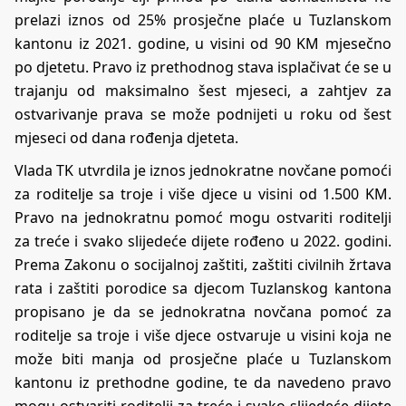
prelazi iznos od 25% prosječne plaće u Tuzlanskom
kantonu iz 2021. godine, u visini od 90 KM mjesečno
po djetetu. Pravo iz prethodnog stava isplačivat će se u
trajanju od maksimalno šest mjeseci, a zahtjev za
ostvarivanje prava se može podnijeti u roku od šest
mjeseci od dana rođenja djeteta.
Vlada TK utvrdila je iznos jednokratne novčane pomoći
za roditelje sa troje i više djece u visini od 1.500 KM.
Pravo na jednokratnu pomoć mogu ostvariti roditelji
za treće i svako slijedeće dijete rođeno u 2022. godini.
Prema Zakonu o socijalnoj zaštiti, zaštiti civilnih žrtava
rata i zaštiti porodice sa djecom Tuzlanskog kantona
propisano je da se jednokratna novčana pomoć za
roditelje sa troje i više djece ostvaruje u visini koja ne
može biti manja od prosječne plaće u Tuzlanskom
kantonu iz prethodne godine, te da navedeno pravo
mogu ostvariti roditelji za treće i svako slijedeće dijete