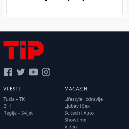
VIJESTI
MAGAZIN
Tuzla – TK
Lifestyle i zdravlje
BiH
Ljubav i Sex
Regija – Svijet
Scitech i Auto
Showtime
Video