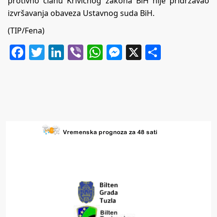
protivno članu Krivičnog zakona BiH nije pridržavao
izvršavanja obaveza Ustavnog suda BiH.
(TIP/Fena)
Facebook
Twitter
LinkedIn
Viber
WhatsApp
Messenger
X
Share