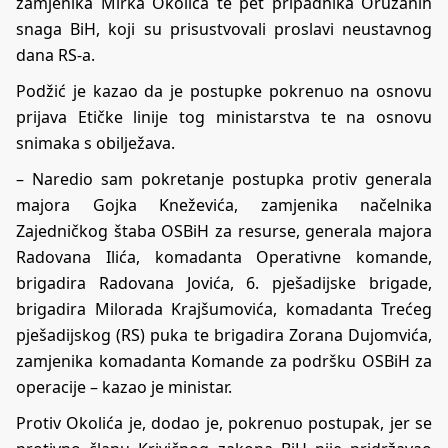
zamjenika Mirka Okolića te pet pripadnika Oružanih
snaga BiH, koji su prisustvovali proslavi neustavnog
dana RS-a.
Podžić je kazao da je postupke pokrenuo na osnovu
prijava Etičke linije tog ministarstva te na osnovu
snimaka s obilježava.
– Naredio sam pokretanje postupka protiv generala
majora Gojka Kneževića, zamjenika načelnika
Zajedničkog štaba OSBiH za resurse, generala majora
Radovana Ilića, komadanta Operativne komande,
brigadira Radovana Jovića, 6. pješadijske brigade,
brigadira Milorada Krajšumovića, komadanta Trećeg
pješadijskog (RS) puka te brigadira Zorana Dujomvića,
zamjenika komadanta Komande za podršku OSBiH za
operacije – kazao je ministar.
Protiv Okolića je, dodao je, pokrenuo postupak, jer se